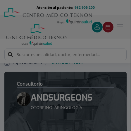
Saltar al contenido
Saltar
Menú
Atención al paciente:
932 906 200
Select
al
teléfono
de
contenido
cabecera
idiom
Toggl
navig
ANDSURGEONS
Especialidades
Consultorio
ANDSURGEONS
OTORRINOLARINGOLOGÍA