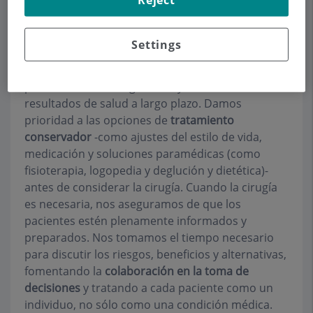
Del Reino Unido, traemos un fuerte compromiso
con la
medicina basada en la evidencia
y un
enfoque centrado en el paciente
. Esto significa
Settings
analizar a fondo las preocupaciones de cada
paciente, sopesar cuidadosamente las
posibilidades de diagnóstico y centrarse en los
resultados de salud a largo plazo. Damos
prioridad a las opciones de
tratamiento
conservador
-como ajustes del estilo de vida,
medicación y soluciones paramédicas (como
fisioterapia, logopedia y deglución y dietética)-
antes de considerar la cirugía. Cuando la cirugía
es necesaria, nos aseguramos de que los
pacientes estén plenamente informados y
preparados. Nos tomamos el tiempo necesario
para discutir los riesgos, beneficios y alternativas,
fomentando la
colaboración en la toma de
decisiones
y tratando a cada paciente como un
individuo, no sólo como una condición médica.