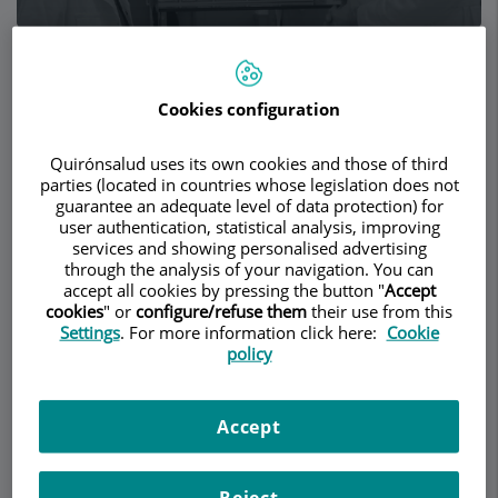
Pedir cita
Cookies configuration
Descripción
Servicios
Equipo
Contacto
Datos de interés
Quirónsalud uses its own cookies and those of third
parties (located in countries whose legislation does not
guarantee an adequate level of data protection) for
Descripción
user authentication, statistical analysis, improving
services and showing personalised advertising
through the analysis of your navigation. You can
En
ANDSURGEONS
, nuestro enfoque de la
accept all cookies by pressing the button "
Accept
medicina y la cirugía está formado por una amplia
cookies
" or
configure/refuse them
their use from this
experiencia profesional tanto en el Reino Unido
Settings
. For more information click here:
Cookie
como en los Estados Unidos. Nuestros médicos
policy
han pasado muchos años formándose y
ejerciendo en estos sistemas sanitarios de
Accept
renombre mundial, aportando a España una
perspectiva única sobre la atención al paciente.
Reject