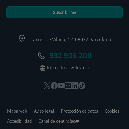
Suscribirme
Carrer de Vilana, 12, 08022 Barcelona
932 906 200
International web site
Este
Este
Este
Este
Este
Enlace
enlace
enlace
enlace
enlace
enlace
a
se
se
se
se
se
una
abrirá
abrirá
abrirá
abrirá
abrirá
aplicación
Mapa web
Aviso legal
Protección de datos
Cookies
en
en
en
en
en
externa.
una
una
una
una
una
Accesibilidad
Canal de denuncias
ventana
ventana
ventana
ventana
ventana