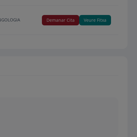
INGOLOGIA
Demanar Cita
Veure Fitxa