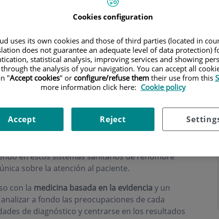
Cookies configuration
d uses its own cookies and those of third parties (located in co
slation does not guarantee an adequate level of data protection) f
tication, statistical analysis, improving services and showing per
 through the analysis of your navigation. You can accept all cooki
n "
Accept cookies
" or
configure/refuse them
their use from this
S
more information click here:
Cookie policy
Accept
Reject
Setting
icina y la cirugía está formado por una amplia
ido como en los Estados Unidos. Nuestros médicos
ndo en estos sistemas sanitarios de renombre
nica sobre la atención al paciente.
so con la
medicina basada en la evidencia
y un
ca analizar a fondo las preocupaciones de cada
dades de diagnóstico y centrarse en los resultados