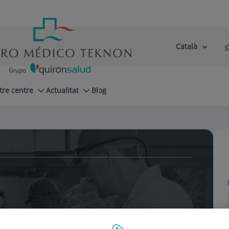
Català
Selector
Llenguatge
d'idioma
Actiu
tre centre
Actualitat
Blog