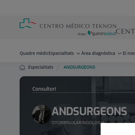
Saltar al contingut
Saltar
Menú
al
teléfono
contingut
cabecera
menuPrincipal
Quadre mèdic
Especialitats
Àrea diagnòstica
El nos
ANDSURGEONS
Especialitats
Consultori
ANDSURGEONS
OTORRINOLARINGOLOGIA