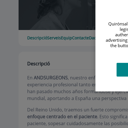
Quirónsalu
legi
authen
Descripció
Serveis
Equip
Contacte
Dades d'interès
advertising
the butto
Descripció
En
ANDSURGEONS
, nuestro enfoque de la med
experiencia profesional tanto en el Reino Un
han pasado muchos años formándose y ejercie
mundial, aportando a España una perspectiva ú
Del Reino Unido, traemos un fuerte compromi
enfoque centrado en el paciente
. Esto signifi
paciente, sopesar cuidadosamente las posibili