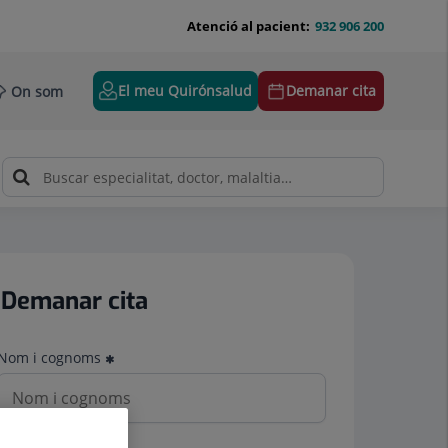
Atenció al pacient:
932 906 200
El meu Quirónsalud
Demanar cita
On som
Demanar cita
Nom i cognoms
Telèfon