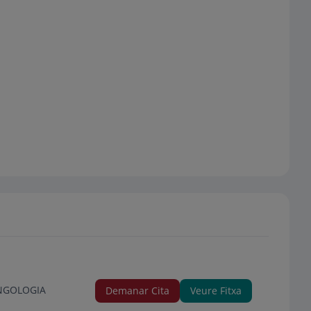
INGOLOGIA
Demanar Cita
Veure Fitxa