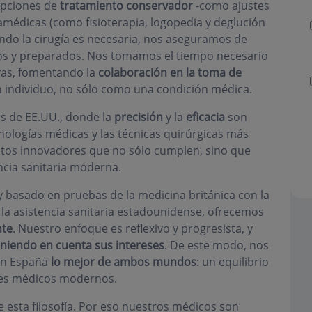
 opciones de
tratamiento conservador
-como ajustes
ramédicas (como fisioterapia, logopedia y deglución
uando la cirugía es necesaria, nos aseguramos de
os y preparados. Nos tomamos el tiempo necesario
tivas, fomentando la
colaboración en la toma de
 individuo, no sólo como una condición médica.
s de EE.UU., donde la
precisión
y la
eficacia
son
nologías médicas y las técnicas quirúrgicas más
ntos innovadores que no sólo cumplen, sino que
ncia sanitaria moderna.
 basado en pruebas de la medicina británica con la
 la asistencia sanitaria estadounidense, ofrecemos
nte
. Nuestro enfoque es reflexivo y progresista, y
eniendo en cuenta sus intereses
. De este modo, nos
 en España
lo mejor de ambos mundos
: un equilibrio
ces médicos modernos.
e esta filosofía. Por eso nuestros médicos son