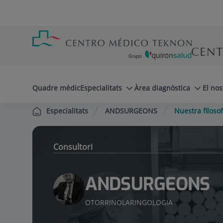
Saltar al contingut
Saltar
Menú
al
teléfono
contingut
cabecera
menuPrincipal
Quadre mèdic
Especialitats
Àrea diagnòstica
El nos
ANDSURGEONS
Nuestra filosof
Especialitats
Consultori
ANDSURGEONS
OTORRINOLARINGOLOGIA