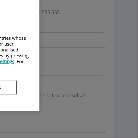
Email
untries whose
or user
sonalised
Mutua
es by pressing
ettings
. For
Motiu consulta
s