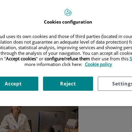
Cookies configuration
d uses its own cookies and those of third parties (located in co
slation does not guarantee an adequate level of data protection) f
tication, statistical analysis, improving services and showing per
 through the analysis of your navigation. You can accept all cooki
n "
Accept cookies
" or
configure/refuse them
their use from this
S
more information click here:
Cookie policy
Accept
Reject
Setting