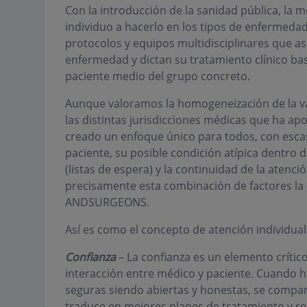
Con la introducción de la sanidad pública, la
individuo a hacerlo en los tipos de enfermedad
protocolos y equipos multidisciplinares que as
enfermedad y dictan su tratamiento clínico ba
paciente medio del grupo concreto.
Aunque valoramos la homogeneización de la var
las distintas jurisdicciones médicas que ha 
creado un enfoque único para todos, con escas
paciente, su posible condición atípica dentr
(listas de espera) y la continuidad de la atenc
precisamente esta combinación de factores la
ANDSURGEONS.
Así es como el concepto de atención individual 
Confianza
– La confianza es un elemento crític
interacción entre médico y paciente. Cuando 
seguras siendo abiertas y honestas, se compa
traduce en mejores planes de tratamiento y re