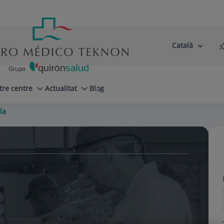
Català
Selector
Llenguatge
d'idioma
Actiu
tre centre
Actualitat
Blog
ía