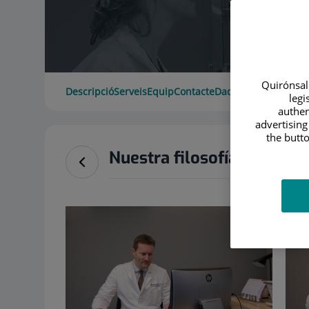
Quirónsalu
Descripció
Serveis
Equip
Contacte
Dades d'interès
legi
authen
advertising
the butto
Nuestra filosofía