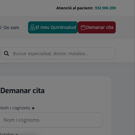
Atenció al pacient:
932 906 200
El meu Quirónsalud
Demanar cita
On som
Demanar cita
Nom i cognoms
Telèfon