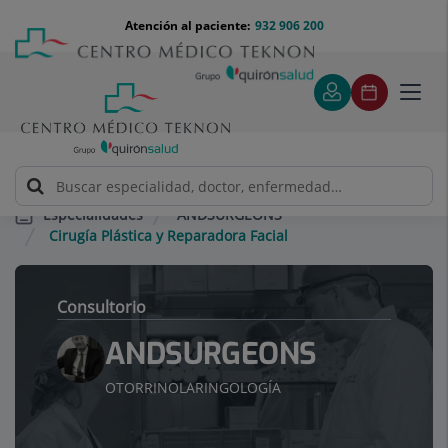
Saltar al contenido
Saltar
Menú
Atención al paciente:
932 906 200
Select
al
teléfono
de
contenido
cabecera
idiom
Toggl
navig
ANDSURGEONS
Especialidades
Cirugía Plástica y Reparadora Facial
Consultorio
ANDSURGEONS
OTORRINOLARINGOLOGÍA