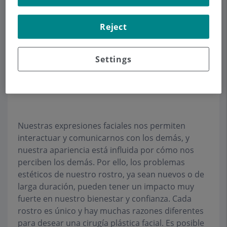
recuperación postoperatoria de la cirugía facial
también pueden asociarse a cierto grado de
ansiedad y angustia psicológica. El microestado
Reject
de Andorra, tranquilo, limpio, seguro y
preocupado por la salud, ofrece el entorno
Settings
definitivo para aliviar el estrés en torno a su
operación, con un grado de privacidad sin
parangón en nuestro mundo actual.
Nuestras expresiones faciales nos permiten
interactuar y comunicarnos con los demás, y
nuestra apariencia está influida por cómo nos
perciben los demás. Por ello, los problemas
estéticos de nuestro rostro, ya sean nuevos o de
larga duración, pueden tener un impacto muy
fuerte en nuestro bienestar y confianza. Cada
rostro es único y hay muchas razones diferentes
para desear una cirugía plástica facial. Es posible