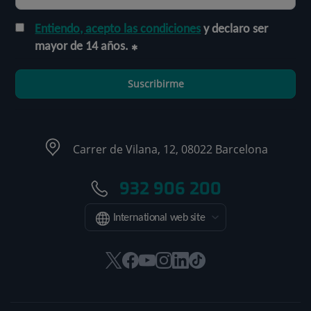
Entiendo, acepto las condiciones
y declaro ser
mayor de 14 años.
Suscribirme
Carrer de Vilana, 12, 08022 Barcelona
932 906 200
International web site
Este
Este
Este
Este
Este
Enlace
enlace
enlace
enlace
enlace
enlace
a
se
se
se
se
se
una
abrirá
abrirá
abrirá
abrirá
abrirá
aplicación