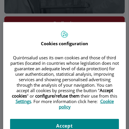
Pedir cita
Descripción
Servicios
Equipo
Contacto
Datos de interés
Cookies configuration
Quirónsalud uses its own cookies and those of third
Cirugía Plástica y
parties (located in countries whose legislation does not
guarantee an adequate level of data protection) for
Reparadora Facial
user authentication, statistical analysis, improving
services and showing personalised advertising
through the analysis of your navigation. You can
accept all cookies by pressing the button "
Accept
La cirugía plástica y reconstructiva facial puede
cookies
" or
configure/refuse them
their use from this
ser una experiencia muy positiva y cambiar la vida
Settings
. For more information click here:
Cookie
policy
de los pacientes que se sienten limitados
psicológica o físicamente por su aspecto facial.
Sin embargo, la anticipación, la experiencia y la
Accept