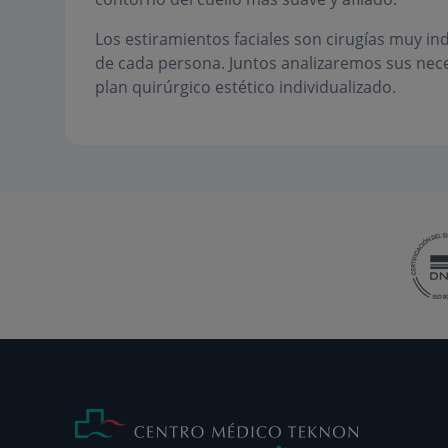
Los estiramientos faciales son cirugías muy indi
de cada persona. Juntos analizaremos sus nece
plan quirúrgico estético individualizado.