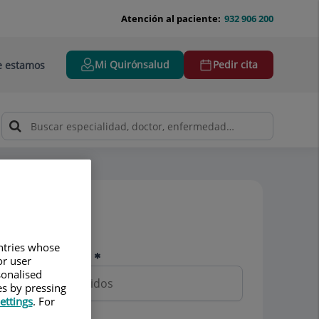
Atención al paciente:
932 906 200
Mi Quirónsalud
Pedir cita
 estamos
Pedir cita
untries whose
Nombre y apellidos
or user
sonalised
es by pressing
ettings
. For
Teléfono