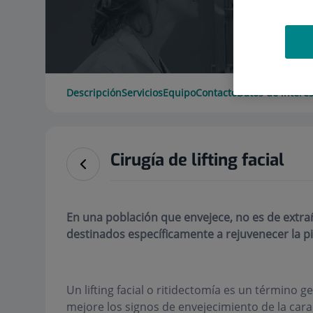
Descripción
Servicios
Equipo
Contacto
Datos de interé
Cirugía de lifting facial
En una población que envejece, no es de ext
destinados específicamente a rejuvenecer la piel
Un lifting facial o ritidectomía es un término 
mejore los signos de envejecimiento de la cara 