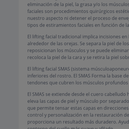
eliminación de la piel, la grasa y/o los múscul
faciales son procedimientos quirúrgicos esté
nuestro aspecto ni detener el proceso de enve
tipos de estiramientos faciales en función de la
El lifting facial tradicional implica incisiones en 
alrededor de las orejas. Se separa la piel de los
reposicionan los músculos y se puede eliminar
recoloca la piel de la cara y se retira la piel sob
El lifting facial SMAS (sistema músculoaponeuró
inferiores del rostro. El SMAS Forma la base 
tendones que cubren los músculos profundos y 
El SMAS se extiende desde el cuero cabelludo has
eleva las capas de piel y músculo por separado
que permite tensar estas capas en direcciones
control y personalización en la restauración de 
proporciona un resultado más duradero. Ayuda a
contorno del cuello más suave y afilado.