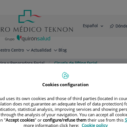
Español
Dónde
Selector
Idioma
de
Activo
idioma
estro Centro
Actualidad
Blog
tica y Reparadora Facial
Cirugía de lifting facial
Cookies configuration
d uses its own cookies and those of third parties (located in co
slation does not guarantee an adequate level of data protection) f
tication, statistical analysis, improving services and showing per
 through the analysis of your navigation. You can accept all cooki
n "
Accept cookies
" or
configure/refuse them
their use from this
S
more information click here:
Cookie policy