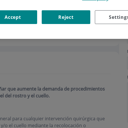
Accept
Reject
Setting
s
rañar que aumente la demanda de procedimientos
 del rostro y el cuello.
general para cualquier intervención quirúrgica que
y/o el cuello mediante la recolocación o