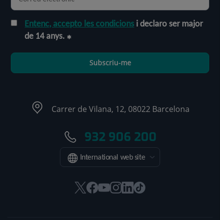
Entenc, accepto les condicions
i declaro ser major
de 14 anys.
Subscriu-me
Carrer de Vilana, 12, 08022 Barcelona
932 906 200
International web site
Aquest
Aquest
Aquest
Aquest
Aquest
Enllaç
enllaç
enllaç
enllaç
enllaç
enllaç
a
s'obrirà
s'obrirà
s'obrirà
s'obrirà
s'obrirà
una