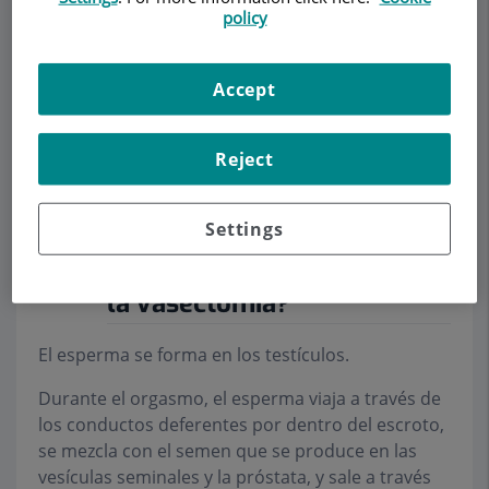
policy
Accept
Demanar Cita
Reject
Descripció
Serveis
Contacte
Dades d'interès
Horari
Settings
¿Cómo impide el embarazo
la vasectomía?
El esperma se forma en los testículos.
Durante el orgasmo, el esperma viaja a través de
los conductos deferentes por dentro del escroto,
se mezcla con el semen que se produce en las
vesículas seminales y la próstata, y sale a través