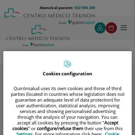
Saltar al contingut
Saltar
Menú
Atenció al pacient:
932 906 200
Select
al
teléfono
d'idi
contingut
cabecera
Toggl
navig
Dr. Josep Miquel Viladoms Fuster
Especialitats
Vasectomia sense bisturí i sense agulla
Cookies configuration
¿Cómo impide el embarazo la vasectomía?
Quirónsalud uses its own cookies and those of third
parties (located in countries whose legislation does not
Consultori
guarantee an adequate level of data protection) for
user authentication, statistical analysis, improving
Dr. Josep Miquel
services and showing personalised advertising
through the analysis of your navigation. You can
Viladoms Fuster
accept all cookies by pressing the button "
Accept
cookies
" or
configure/refuse them
their use from this
Settings
. For more information click here:
Cookie
UROLOGIA
ANDROLOGIA