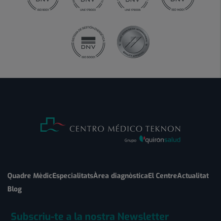
Quadre Mèdic
Especialitats
Àrea diagnòstica
El Centre
Actualitat
Blog
Subscriu-te a la nostra Newsletter