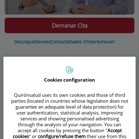
Demanar Cita
Descripció
Serveis
Contacte
Dades d'interès
Horari
Alteracions de l’ejaculació
Cookies configuration
Ejaculació precoç o prematura
Quirónsalud uses its own cookies and those of third
Es defineix l’ejaculació prematura (ejaculació
parties (located in countries whose legislation does not
guarantee an adequate level of data protection) for
precoç) com aquella que es produeix abans del
user authentication, statistical analysis, improving
que es desitja, ja sigui abans o després de la
services and showing personalised advertising
penetració, causant angoixa (ansietat) a un o a
through the analysis of your navigation. You can
accept all cookies by pressing the button "
Accept
tots dos membres de la parella.
cookies
" or
configure/refuse them
their use from this