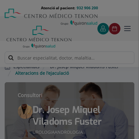
Saltar al contingut
Saltar
Menú
Atenció al pacient:
932 906 200
Select
al
teléfono
d'idi
contingut
cabecera
Toggl
navig
Dr. Josep Miquel Viladoms Fuster
Especialitats
Alteracions de l’ejaculació
Consultori
Dr. Josep Miquel
Viladoms Fuster
UROLOGIA
ANDROLOGIA