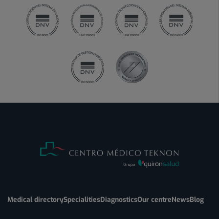
Medical directory
Specialities
Diagnostics
Our centre
News
Blog