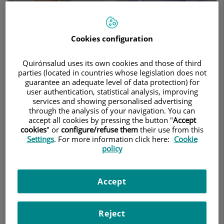
Cookies configuration
Make an appointment
Quirónsalud uses its own cookies and those of third
Description
Services
Contact
Relevant details
parties (located in countries whose legislation does not
guarantee an adequate level of data protection) for
user authentication, statistical analysis, improving
Opening hours
services and showing personalised advertising
through the analysis of your navigation. You can
accept all cookies by pressing the button "
Accept
cookies
" or
configure/refuse them
their use from this
TESE- Biopsia testicular
Settings
. For more information click here:
Cookie
policy
¿Qué es la azoospermia?
Accept
Cuando a un varón sano se le dice que no tiene ni
un solo espermatozoide en su eyaculado, que es
Reject
imposible que embarace mediante relaciones