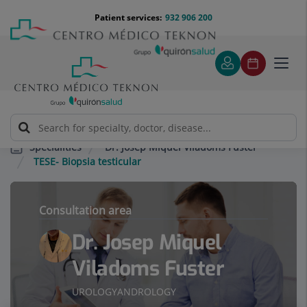
Jump to content
Jump
Menú
Patient services:
932 906 200
Langu
to
teléfono
select
content
cabecera
Toggl
navig
Dr. Josep Miquel Viladoms Fuster
Specialities
TESE- Biopsia testicular
Consultation area
Dr. Josep Miquel
Viladoms Fuster
UROLOGY
ANDROLOGY