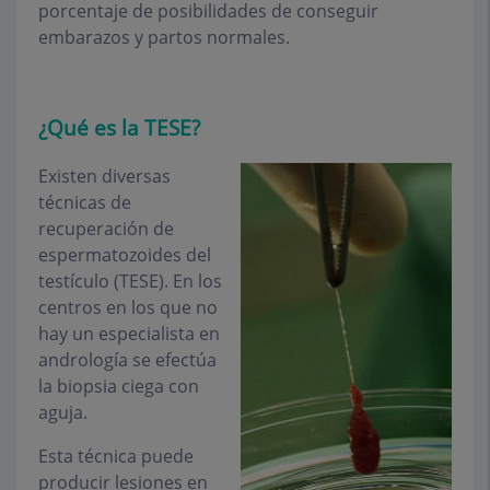
porcentaje de posibilidades de conseguir
embarazos y partos normales.
¿Qué es la TESE?
Existen diversas
técnicas de
recuperación de
espermatozoides del
testículo (TESE). En los
centros en los que no
hay un especialista en
andrología se efectúa
la biopsia ciega con
aguja.
Esta técnica puede
producir lesiones en