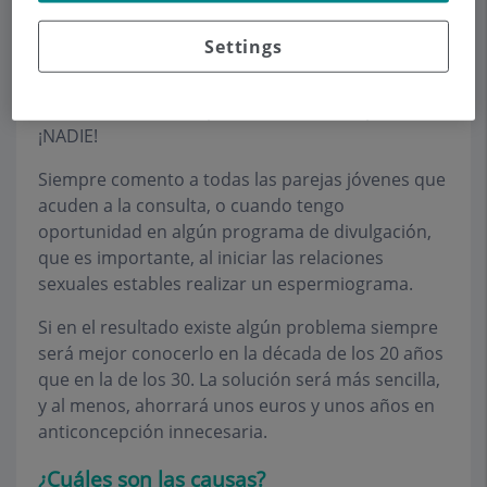
sexuales (azoospermia es el nombre técnico),
sufre un shock… las primeras preguntas
Settings
aparecen (¿qué he hecho yo?, ¿por qué a mí?,
tanto tiempo de pastillas, preservativos, marcha
atrás...). Nadie es culpable de una azoospermia,
¡NADIE!
Siempre comento a todas las parejas jóvenes que
acuden a la consulta, o cuando tengo
oportunidad en algún programa de divulgación,
que es importante, al iniciar las relaciones
sexuales estables realizar un espermiograma.
Si en el resultado existe algún problema siempre
será mejor conocerlo en la década de los 20 años
que en la de los 30. La solución será más sencilla,
y al menos, ahorrará unos euros y unos años en
anticoncepción innecesaria.
¿Cuáles son las causas?