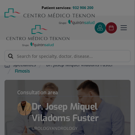
Jump to content
Jump
Menú
Patient services:
932 906 200
Langu
to
teléfono
select
content
cabecera
Toggl
navig
Dr. Josep Miquel Viladoms Fuster
Specialities
Fimosis
Consultation area
Dr. Josep Miquel
Viladoms Fuster
UROLOGY
ANDROLOGY