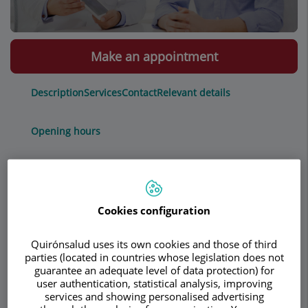
Make an appointment
Description
Services
Contact
Relevant details
Opening hours
Fimosis
Cookies configuration
¿Qué es la fimosis?
Quirónsalud uses its own cookies and those of third
parties (located in countries whose legislation does not
Entendemos por fimosis la dificultad o
guarantee an adequate level of data protection) for
imposibilidad para la retracción de la piel
user authentication, statistical analysis, improving
prepucial, esto es, de la piel que recubre el
services and showing personalised advertising