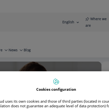
Where we
English
Language
Active
are
selector
Language
re
News
Blog
Cirugía de la incurvación del pene
 Viladoms Fuster
Cookies configuration
d uses its own cookies and those of third parties (located in co
slation does not guarantee an adequate level of data protection) f