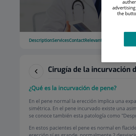
authen
advertising
the butto
Description
Services
Contact
Relevant details
Opening 
Cirugía de la incurvación 
¿Qué es la incurvación de pene?
En el pene normal la erección implica una expa
simétrica. En el pene incurvado existe una asi
se conoce también esta patología como "Despr
En estos pacientes el pene es normal en flaci
erección sí es grande, normalmente 2 desviac