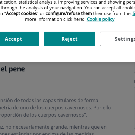
tication, statistical analysis, improving services and showing per
 through the analysis of your navigation. You can accept all cooki
n "
Accept cookies
" or
configure/refuse them
their use from this
S
more information click here:
Cookie policy
Accept
Reject
Setting
hours
del pene
nsión de todas las capas titulares de forma
metría de uno de los cuerpos cavernosos. Por ello
oporción de los cuerpos cavernosos".
dez, no necesariamente grande, mientras que en
iones estándar por encima de las medidas