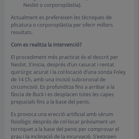
Nesbit o corporoplàstia).
Actualment es prefereixen les tècniques de
plicatura o corporoplàstia per oferir millors
resultats.
Com es realitza la intervenció?
El procediment més practicat és el descrit per
Nesbit. S’inicia, després d’un rasurat i rentat
quirúrgic acurat i la col·locació d’una sonda Foley
de 14 Ch, amb una incisió subcoronal de
circumcisió. Es profunditza fins a arribar a la
fàscia de Buck i es desplacen totes les capes
prepucials fins a la base del penis.
Es provoca una erecció artificial amb sèrum
fisiològic després de col·locar prèviament un
torniquet a la base del penis per comprovar el
grau i la inclinació de la incurvació. S’extirpen