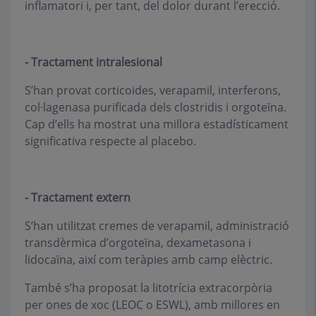
inflamatori i, per tant, del dolor durant l’erecció.
- Tractament intralesional
S’han provat corticoides, verapamil, interferons,
col·lagenasa purificada dels clostridis i orgoteïna.
Cap d’ells ha mostrat una millora estadísticament
significativa respecte al placebo.
- Tractament extern
S’han utilitzat cremes de verapamil, administració
transdèrmica d’orgoteïna, dexametasona i
lidocaïna, així com teràpies amb camp elèctric.
També s’ha proposat la litotrícia extracorpòria
per ones de xoc (LEOC o ESWL), amb millores en