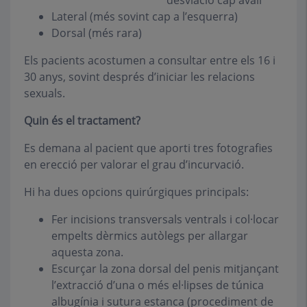
Lateral (més sovint cap a l’esquerra)
Dorsal (més rara)
Els pacients acostumen a consultar entre els 16 i
30 anys, sovint després d’iniciar les relacions
sexuals.
Quin és el tractament?
Es demana al pacient que aporti tres fotografies
en erecció per valorar el grau d’incurvació.
Hi ha dues opcions quirúrgiques principals:
Fer incisions transversals ventrals i col·locar
empelts dèrmics autòlegs per allargar
aquesta zona.
Escurçar la zona dorsal del penis mitjançant
l’extracció d’una o més el·lipses de túnica
albugínia i sutura estanca (procediment de