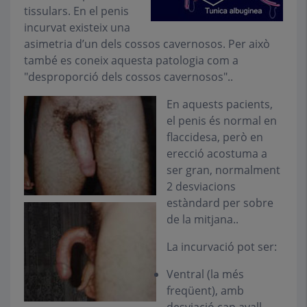
tissulars. En el penis
incurvat existeix una
asimetria d’un dels cossos cavernosos. Per això
també es coneix aquesta patologia com a
"desproporció dels cossos cavernosos"..
En aquests pacients,
el penis és normal en
flaccidesa, però en
erecció acostuma a
ser gran, normalment
2 desviacions
estàndard per sobre
de la mitjana..
La incurvació pot ser:
Ventral (la més
freqüent), amb
desviació cap avall