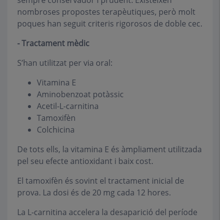
sempre conservador i prudent. Existeixen
nombroses propostes terapèutiques, però molt
poques han seguit criteris rigorosos de doble cec.
- Tractament mèdic
S’han utilitzat per via oral:
Vitamina E
Aminobenzoat potàssic
Acetil-L-carnitina
Tamoxifèn
Colchicina
De tots ells, la vitamina E és àmpliament utilitzada
pel seu efecte antioxidant i baix cost.
El tamoxifèn és sovint el tractament inicial de
prova. La dosi és de 20 mg cada 12 hores.
La L-carnitina accelera la desaparició del període