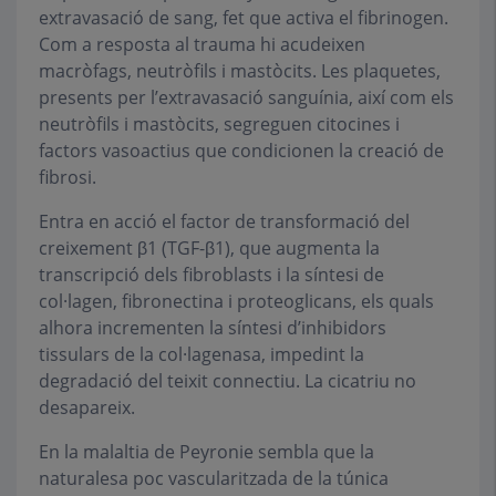
extravasació de sang, fet que activa el fibrinogen.
Com a resposta al trauma hi acudeixen
macròfags, neutròfils i mastòcits. Les plaquetes,
presents per l’extravasació sanguínia, així com els
neutròfils i mastòcits, segreguen citocines i
factors vasoactius que condicionen la creació de
fibrosi.
Entra en acció el factor de transformació del
creixement β1 (TGF-β1), que augmenta la
transcripció dels fibroblasts i la síntesi de
col·lagen, fibronectina i proteoglicans, els quals
alhora incrementen la síntesi d’inhibidors
tissulars de la col·lagenasa, impedint la
degradació del teixit connectiu. La cicatriu no
desapareix.
En la malaltia de Peyronie sembla que la
naturalesa poc vascularitzada de la túnica