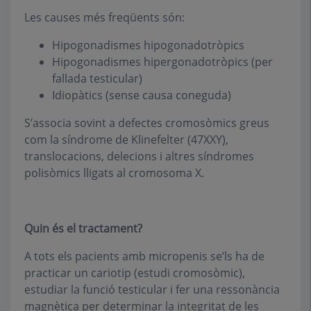
Les causes més freqüents són:
Hipogonadismes hipogonadotròpics
Hipogonadismes hipergonadotròpics (per
fallada testicular)
Idiopàtics (sense causa coneguda)
S’associa sovint a defectes cromosòmics greus
com la síndrome de Klinefelter (47XXY),
translocacions, delecions i altres síndromes
polisòmics lligats al cromosoma X.
Quin és el tractament?
A tots els pacients amb micropenis se’ls ha de
practicar un cariotip (estudi cromosòmic),
estudiar la funció testicular i fer una ressonància
magnètica per determinar la integritat de les