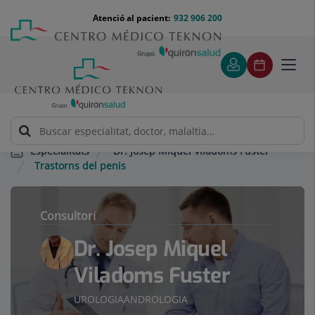
Saltar al contingut
Saltar
Menú
Atenció al pacient:
932 906 200
Select
al
teléfono
d'idi
contingut
cabecera
Toggl
navig
Dr. Josep Miquel Viladoms Fuster
Especialitats
Trastorns del penis
Consultori
Dr. Josep Miquel
Viladoms Fuster
UROLOGIA
ANDROLOGIA