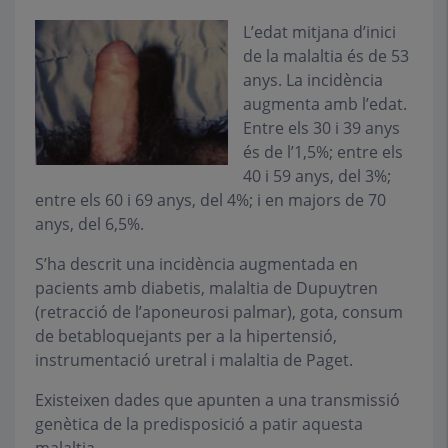
L’edat mitjana d’inici
de la malaltia és de 53
anys. La incidència
augmenta amb l’edat.
Entre els 30 i 39 anys
és de l’1,5%; entre els
40 i 59 anys, del 3%;
entre els 60 i 69 anys, del 4%; i en majors de 70
anys, del 6,5%.
S’ha descrit una incidència augmentada en
pacients amb diabetis, malaltia de Dupuytren
(retracció de l’aponeurosi palmar), gota, consum
de betabloquejants per a la hipertensió,
instrumentació uretral i malaltia de Paget.
Existeixen dades que apunten a una transmissió
genètica de la predisposició a patir aquesta