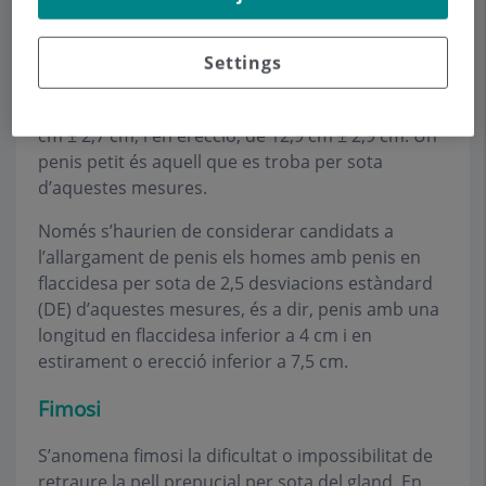
la mida en erecció. En canvi, la mida del penis
estirat sí que es relaciona amb la mida en erecció.
Settings
Es considera que la mida mitjana del penis en
flaccidesa és de 8,8 cm ± 2,4 cm; estirat, de 12,4
cm ± 2,7 cm; i en erecció, de 12,9 cm ± 2,9 cm. Un
penis petit és aquell que es troba per sota
d’aquestes mesures.
Només s’haurien de considerar candidats a
l’allargament de penis els homes amb penis en
flaccidesa per sota de 2,5 desviacions estàndard
(DE) d’aquestes mesures, és a dir, penis amb una
longitud en flaccidesa inferior a 4 cm i en
estirament o erecció inferior a 7,5 cm.
Fimosi
S’anomena fimosi la dificultat o impossibilitat de
retraure la pell prepucial per sota del gland. En