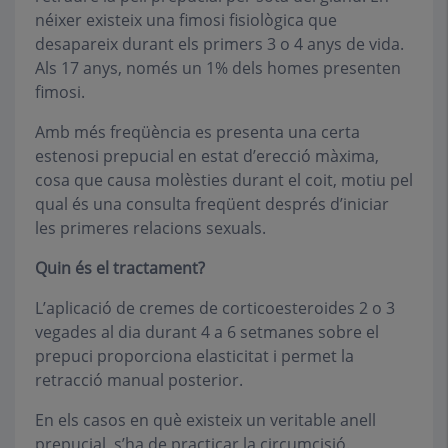
néixer existeix una fimosi fisiològica que
desapareix durant els primers 3 o 4 anys de vida.
Als 17 anys, només un 1% dels homes presenten
fimosi.
Amb més freqüència es presenta una certa
estenosi prepucial en estat d’erecció màxima,
cosa que causa molèsties durant el coit, motiu pel
qual és una consulta freqüent després d’iniciar
les primeres relacions sexuals.
Quin és el tractament?
L’aplicació de cremes de corticoesteroides 2 o 3
vegades al dia durant 4 a 6 setmanes sobre el
prepuci proporciona elasticitat i permet la
retracció manual posterior.
En els casos en què existeix un veritable anell
prepucial, s’ha de practicar la circumcisió.