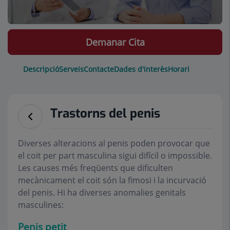
Demanar Cita
Descripció
Serveis
Contacte
Dades d'interès
Horari
Trastorns del penis
Diverses alteracions al penis poden provocar que
el coit per part masculina sigui difícil o impossible.
Les causes més freqüents que dificulten
mecànicament el coit són la fimosi i la incurvació
del penis. Hi ha diverses anomalies genitals
masculines:
Penis petit