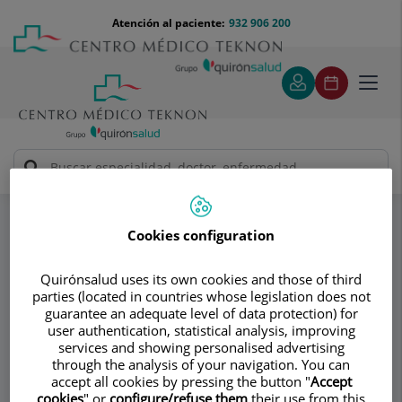
Saltar al contenido
Saltar
Menú
Atención al paciente:
932 906 200
Select
al
teléfono
de
contenido
cabecera
idiom
Toggl
navig
VILA GROUP CLÍNIC
Especialidades
Tratamientos médicos estéticos
Afinamiento de mejillas mediante extracción de la "Bola
Cookies configuration
de Bichat"
Quirónsalud uses its own cookies and those of third
parties (located in countries whose legislation does not
Consultorio
guarantee an adequate level of data protection) for
user authentication, statistical analysis, improving
VILA GROUP CLÍNIC
services and showing personalised advertising
VG
through the analysis of your navigation. You can
accept all cookies by pressing the button "
Accept
CIRUGÍA PLÁSTICA Y REPARADORA
cookies
" or
configure/refuse them
their use from this