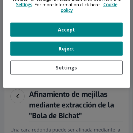
Settings
. For more information click here:
Cookie
policy
Accept
Pedir cita
Reject
Descripción
Servicios
Equipo
Contacto
Datos de interés
Settings
Horario
Afinamiento de mejillas
mediante extracción de la
"Bola de Bichat"
Una cara redonda puede ser afinada mediante la