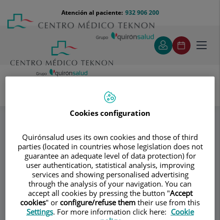
Saltar al contenido
Saltar
Menú
Atención al paciente:
932 906 200
Select
al
teléfono
de
contenido
cabecera
idiom
Toggl
navig
VILA GROUP CLÍNIC
Especialidades
Cookies configuration
¿Cuánto tiempo duran los resultados?
Quirónsalud uses its own cookies and those of third
parties (located in countries whose legislation does not
Consultorio
guarantee an adequate level of data protection) for
user authentication, statistical analysis, improving
VILA GROUP CLÍNIC
services and showing personalised advertising
VG
through the analysis of your navigation. You can
CIRUGÍA PLÁSTICA Y REPARADORA
accept all cookies by pressing the button "
Accept
cookies
" or
configure/refuse them
their use from this
Settings
. For more information click here:
Cookie