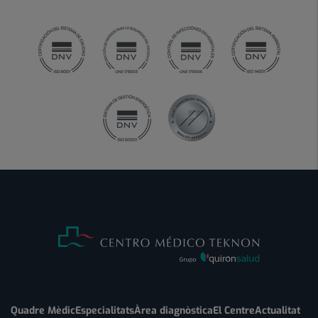
Quadre Mèdic
Especialitats
Àrea diagnòstica
El Centre
Actualitat