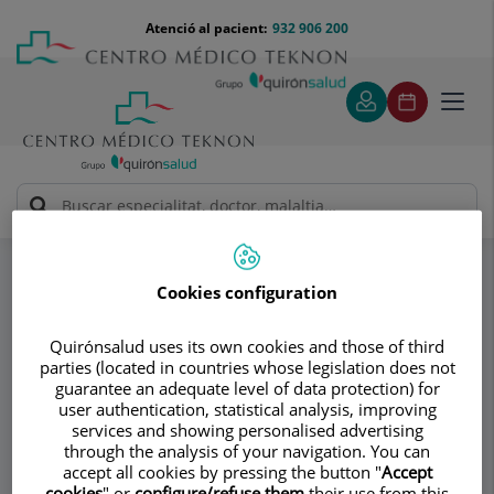
Saltar al contingut
Saltar
Menú
Atenció al pacient:
932 906 200
Select
al
teléfono
d'idi
contingut
cabecera
Toggl
navig
VILA GROUP CLÍNIC
Especialitats
Tratamientos médicos estéticos
Afinamiento de mejillas mediante extracción de la "Bola
Cookies configuration
de Bichat"
Quirónsalud uses its own cookies and those of third
parties (located in countries whose legislation does not
Consultori
guarantee an adequate level of data protection) for
user authentication, statistical analysis, improving
VILA GROUP CLÍNIC
services and showing personalised advertising
VG
through the analysis of your navigation. You can
accept all cookies by pressing the button "
Accept
CIRURGIA PLÀSTICA I REPARADORA
cookies
" or
configure/refuse them
their use from this