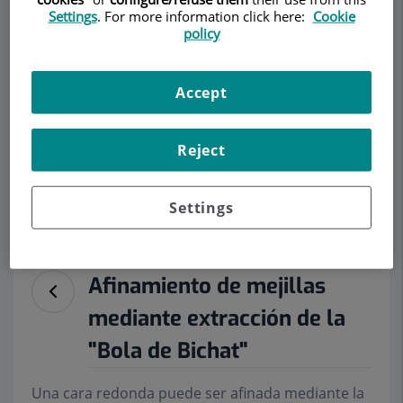
Settings
. For more information click here:
Cookie
policy
Accept
Demanar Cita
Reject
Descripció
Serveis
Equip
Contacte
Dades d'interès
Settings
Horari
Afinamiento de mejillas
mediante extracción de la
"Bola de Bichat"
Una cara redonda puede ser afinada mediante la