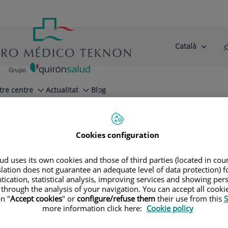
Català
Selector
Llenguatge
d'idioma
Actiu
tre centre
Actualitat
Blog
ital
Cookies configuration
d uses its own cookies and those of third parties (located in co
slation does not guarantee an adequate level of data protection) f
tication, statistical analysis, improving services and showing per
IC
 through the analysis of your navigation. You can accept all cooki
n "
Accept cookies
" or
configure/refuse them
their use from this
S
more information click here:
Cookie policy