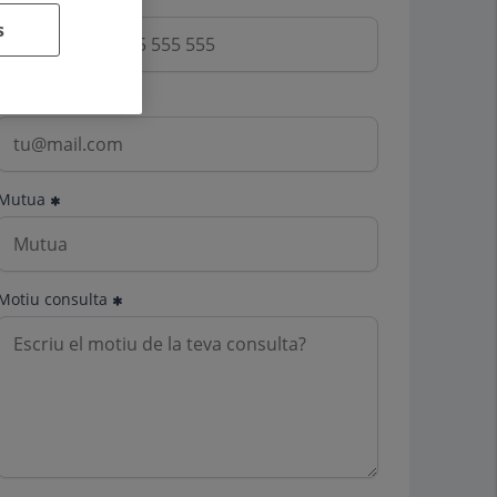
s
Email
Mutua
Motiu consulta