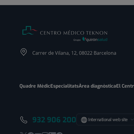
Carrer de Vilana, 12, 08022 Barcelona
Quadre Mèdic
Especialitats
Àrea diagnòstica
El Cent
932 906 200
International web site