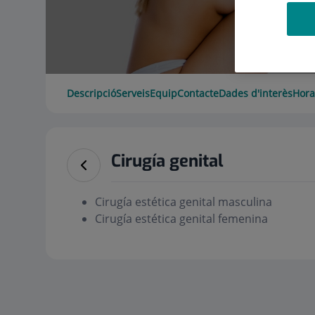
Descripció
Serveis
Equip
Contacte
Dades d'interès
Hora
Cirugía genital
Cirugía estética genital masculina
Cirugía estética genital femenina