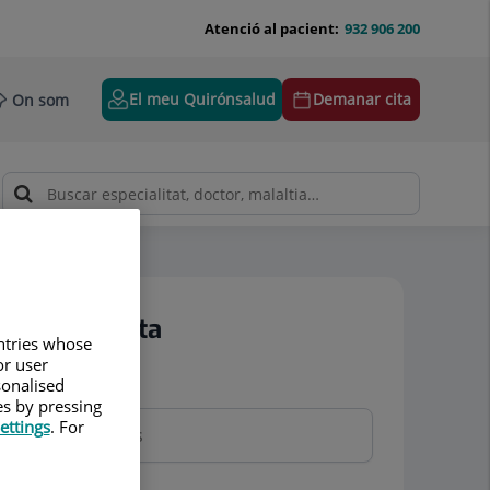
Atenció al pacient:
932 906 200
El meu Quirónsalud
Demanar cita
On som
Demanar cita
untries whose
or user
sonalised
Nom i cognoms
es by pressing
ettings
. For
Telèfon