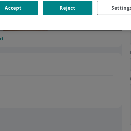
Accept
Reject
Setting
ri