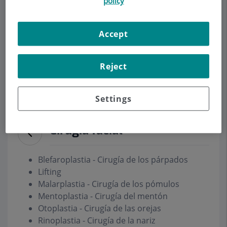
policy
Demanar Cita
Accept
Descripció
Serveis
Equip
Contacte
Dades d'interès
Reject
Horari
Settings
Cirugía facial
Blefaroplastia - Cirugía de los párpados
Lifting
Malarplastia - Cirugía de los pómulos
Mentoplastia - Cirugía del mentón
Otoplastia - Cirugía de las orejas
Rinoplastia - Cirugía de la nariz