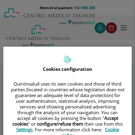
Saltar al contingut
Saltar
Menú
Atenció al pacient:
932 906 200
Select
al
teléfono
d'idi
contingut
cabecera
Toggl
navig
VILA GROUP CLÍNIC
Cirugía facial
Especialitats
Cookies configuration
Quirónsalud uses its own cookies and those of third
Consultori
parties (located in countries whose legislation does not
guarantee an adequate level of data protection) for
VILA GROUP CLÍNIC
user authentication, statistical analysis, improving
VG
services and showing personalised advertising
CIRURGIA PLÀSTICA I REPARADORA
through the analysis of your navigation. You can
accept all cookies by pressing the button "
Accept
cookies
" or
configure/refuse them
their use from this
Settings
. For more information click here:
Cookie