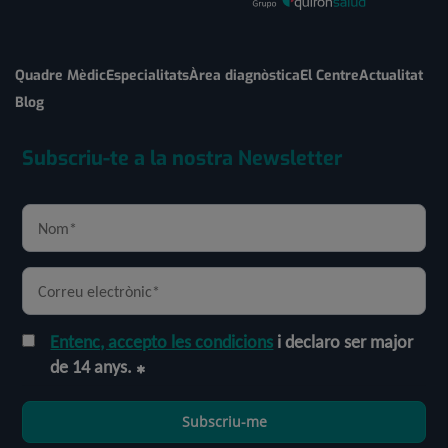
Quadre Mèdic
Especialitats
Àrea diagnòstica
El Centre
Actualitat
Blog
Subscriu-te a la nostra Newsletter
Entenc, accepto les condicions
i declaro ser major
de 14 anys.
Subscriu-me