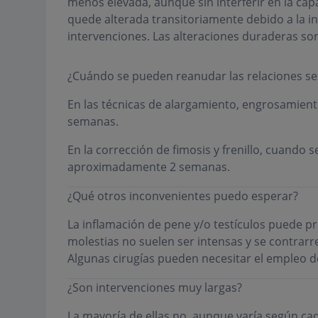
menos elevada, aunque sin interferir en la capa
quede alterada transitoriamente debido a la i
intervenciones. Las alteraciones duraderas so
¿Cuándo se pueden reanudar las relaciones se
En las técnicas de alargamiento, engrosamient
semanas.
En la corrección de fimosis y frenillo, cuando
aproximadamente 2 semanas.
¿Qué otros inconvenientes puedo esperar?
La inflamación de pene y/o testículos puede p
molestias no suelen ser intensas y se contrarr
Algunas cirugías pueden necesitar el empleo d
¿Son intervenciones muy largas?
La mayoría de ellas no, aunque varía según cad