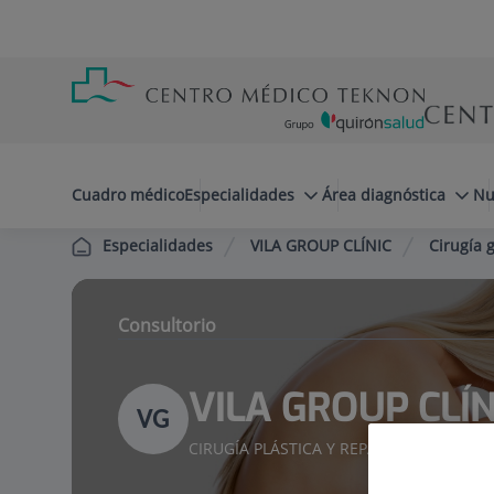
Saltar al contenido
Saltar
Menú
al
teléfono
contenido
cabecera
menuPrincipal
Cuadro médico
Especialidades
Área diagnóstica
Nu
VILA GROUP CLÍNIC
Cirugía g
Especialidades
Consultorio
VILA GROUP CLÍN
VG
CIRUGÍA PLÁSTICA Y REPARADORA