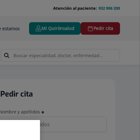
Atención al paciente:
932 906 200
Mi Quirónsalud
Pedir cita
 estamos
Pedir cita
Nombre y apellidos
Teléfono