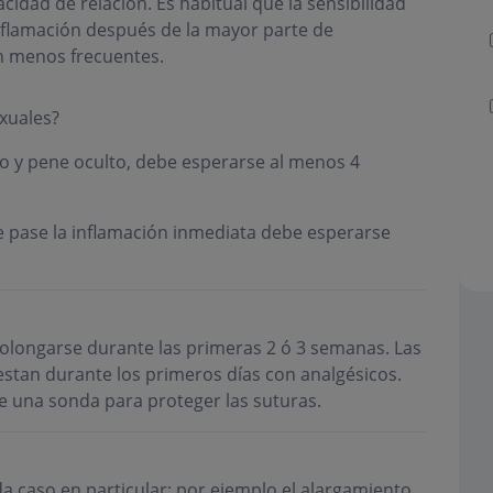
cidad de relación. Es habitual que la sensibilidad
nflamación después de la mayor parte de
n menos frecuentes.
xuales?
o y pene oculto, debe esperarse al menos 4
 se pase la inflamación inmediata debe esperarse
rolongarse durante las primeras 2 ó 3 semanas. Las
estan durante los primeros días con analgésicos.
e una sonda para proteger las suturas.
a caso en particular; por ejemplo el alargamiento