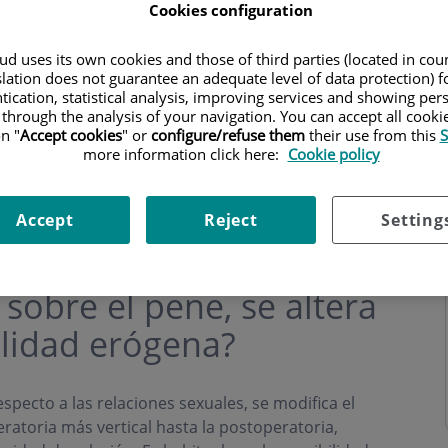
Cookies configuration
d uses its own cookies and those of third parties (located in co
slation does not guarantee an adequate level of data protection) f
tication, statistical analysis, improving services and showing per
 through the analysis of your navigation. You can accept all cooki
s
Horario
n "
Accept cookies
" or
configure/refuse them
their use from this
S
more information click here:
Cookie policy
Accept
Reject
Setting
s
 sobre el pene, se altera
ilidad erógena?
specto a las relaciones sexuales, se modifica el
atoria más vertical hasta la postoperatoria,