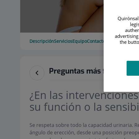
Quirónsalu
legi
authen
advertising
Descripción
Servicios
Equipo
Contacto
Datos de interé
the butto
Preguntas más frecuente
¿En las intervenciones
su función o la sensib
Se respeta sobre todo la capacidad urinaria. Re
ángulo de erección, desde una posición preoper