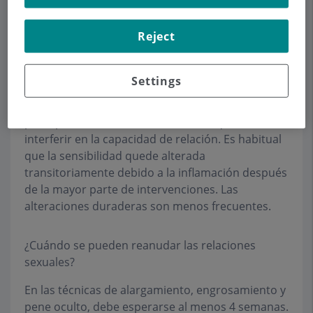
sensibilidad erógena?
Reject
Se respeta sobre todo la capacidad urinaria.
Respecto a las relaciones sexuales, se modifica el
Settings
ángulo de erección, desde una posición
preoperatoria más vertical hasta la
postoperatoria, menos elevada, aunque sin
interferir en la capacidad de relación. Es habitual
que la sensibilidad quede alterada
transitoriamente debido a la inflamación después
de la mayor parte de intervenciones. Las
alteraciones duraderas son menos frecuentes.
¿Cuándo se pueden reanudar las relaciones
sexuales?
En las técnicas de alargamiento, engrosamiento y
pene oculto, debe esperarse al menos 4 semanas.