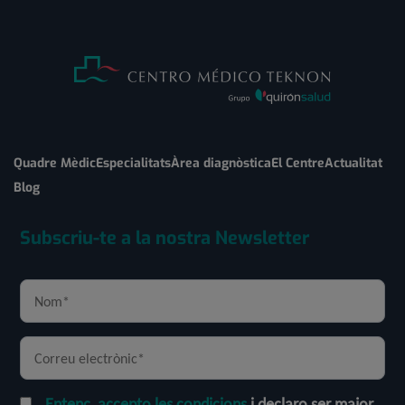
Quadre Mèdic
Especialitats
Àrea diagnòstica
El Centre
Actualitat
Blog
Subscriu-te a la nostra Newsletter
Entenc, accepto les condicions
i declaro ser major