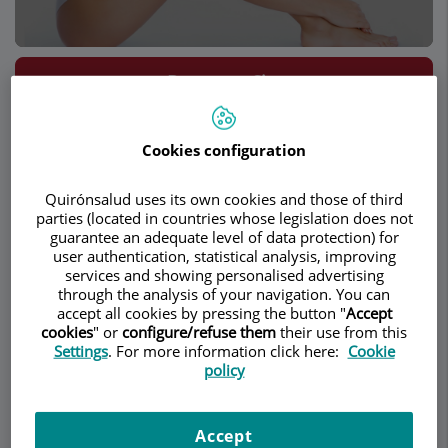
Demanar Cita
Descripció
Serveis
Equip
Contacte
Dades d'interès
Cookies configuration
Horari
Quirónsalud uses its own cookies and those of third
parties (located in countries whose legislation does not
guarantee an adequate level of data protection) for
user authentication, statistical analysis, improving
Preguntas más frecuentes
services and showing personalised advertising
through the analysis of your navigation. You can
accept all cookies by pressing the button "
Accept
cookies
" or
configure/refuse them
their use from this
¿En las intervenciones
Settings
. For more information click here:
Cookie
policy
sobre el pene, se altera
su función o la
Accept