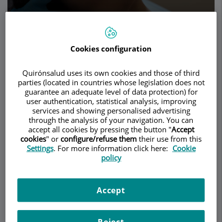
Cookies configuration
Pedir cita
Quirónsalud uses its own cookies and those of third
Descripción
Servicios
Equipo
Contacto
Horario
parties (located in countries whose legislation does not
guarantee an adequate level of data protection) for
user authentication, statistical analysis, improving
services and showing personalised advertising
Abdominoplastia
through the analysis of your navigation. You can
accept all cookies by pressing the button "
Accept
cookies
" or
configure/refuse them
their use from this
Settings
. For more information click here:
Cookie
policy
En personas que han tenido grandes aumentos
de peso y pérdida posterior, o en mujeres que
han tenido varios embarazos, suele haber una
Accept
flacidez general de la piel del abdomen, muchas
veces combinada con una flacidez concomitante
de los músculos subyacentes de la pared