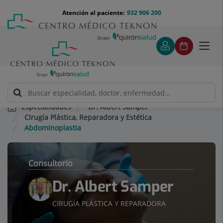
Saltar al contenido
Saltar
Menú
Atención al paciente:
932 906 200
Select
al
teléfono
de
contenido
cabecera
idiom
Toggl
navig
Dr. Albert Samper
Especialidades
Cirugía Plástica, Reparadora y Estética
Abdominoplastia
Consultorio
Dr. Albert Samper
CIRUGÍA PLÁSTICA Y REPARADORA