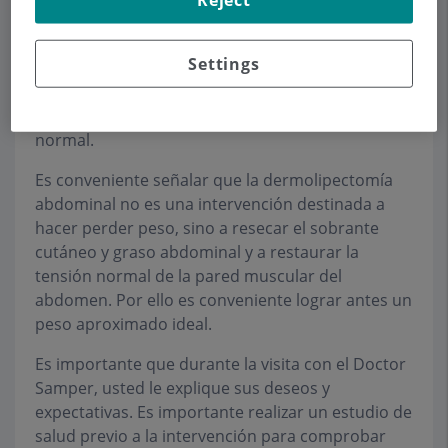
Reject
abdominal o incluso una separación de los
mismos en la línea media (diastasis). La
Settings
abdominoplastia puede mejorar el aspecto del
abdomen volviendo a tensar la pared abdominal
muscular y restaurando la tensión cutánea
normal.
Es conveniente señalar que la dermolipectomía
abdominal no es una intervención destinada a
hacer perder peso, sino a resecar el sobrante
cutáneo y graso abdominal y a restaurar la
tensión normal de la pared muscular del
abdomen. Por ello es conveniente lograr antes un
peso aproximado ideal.
Es importante que durante la visita con el Doctor
Samper, usted le explique sus deseos y
expectativas. Es importante realizar un estudio de
salud previo a la intervención para comprobar