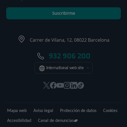
Suscribirme
Carrer de Vilana, 12, 08022 Barcelona
932 906 200
International web site
Este
Este
Este
Este
Este
Enlace
enlace
enlace
enlace
enlace
enlace
a
se
se
se
se
se
una
abrirá
abrirá
abrirá
abrirá
abrirá
aplicación
Mapa web
Aviso legal
Protección de datos
Cookies
en
en
en
en
en
externa.
una
una
una
una
una
Accesibilidad
Canal de denuncias