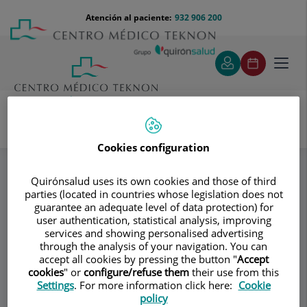
Saltar al contenido
Saltar
Menú
Atención al paciente:
932 906 200
Select
al
teléfono
de
contenido
cabecera
idiom
Toggl
navig
Cookies configuration
Dr. Albert Samper
Especialidades
Unidad Postobesidad
Quirónsalud uses its own cookies and those of third
parties (located in countries whose legislation does not
guarantee an adequate level of data protection) for
Consultorio
user authentication, statistical analysis, improving
services and showing personalised advertising
Dr. Albert Samper
through the analysis of your navigation. You can
accept all cookies by pressing the button "
Accept
CIRUGÍA PLÁSTICA Y REPARADORA
cookies
" or
configure/refuse them
their use from this
Settings
. For more information click here:
Cookie
policy