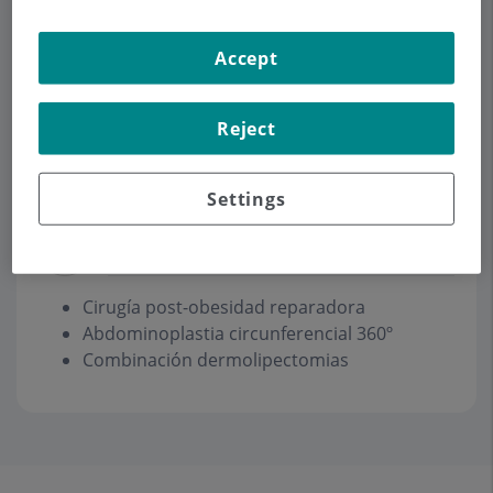
Accept
Pedir cita
Reject
Descripción
Servicios
Equipo
Contacto
Horario
Settings
Unidad Postobesidad
Cirugía post-obesidad reparadora
Abdominoplastia circunferencial 360º
Combinación dermolipectomias