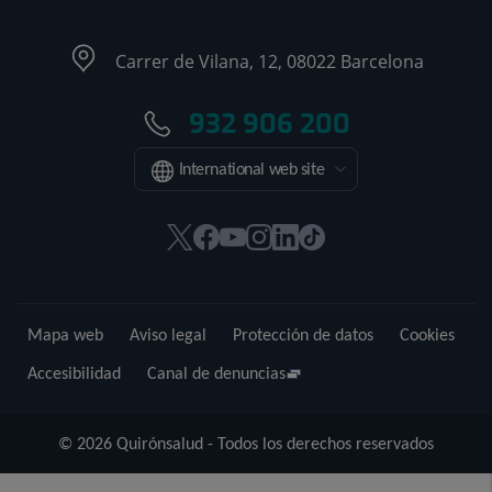
Carrer de Vilana, 12, 08022 Barcelona
932 906 200
International web site
Este
Este
Este
Este
Este
Enlace
enlace
enlace
enlace
enlace
enlace
a
se
se
se
se
se
una
abrirá
abrirá
abrirá
abrirá
abrirá
aplicación
Mapa web
Aviso legal
Protección de datos
Cookies
en
en
en
en
en
externa.
una
una
una
una
una
Accesibilidad
Canal de denuncias
ventana
ventana
ventana
ventana
ventana
nueva.
nueva.
nueva.
nueva.
nueva.
© 2026 Quirónsalud - Todos los derechos reservados