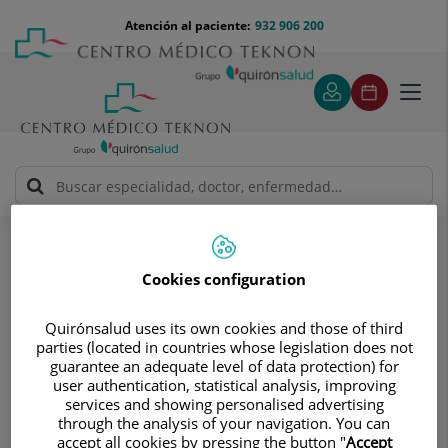
Saltar al contenido
Saltar
Menú
Atención al paciente:
932 906 200
Select
al
teléfono
de
contenido
cabecera
idiom
Toggl
navig
Alberto Samper Sugrañes
Cuadro médico
Cookies configuration
Quirónsalud uses its own cookies and those of third
parties (located in countries whose legislation does not
guarantee an adequate level of data protection) for
Alberto
Samper Sugrañes
user authentication, statistical analysis, improving
services and showing personalised advertising
FACULTATIVO ESPECIALISTA CIRUGÍA PLÁSTICA,
through the analysis of your navigation. You can
ESTÉTICA
accept all cookies by pressing the button "
Accept