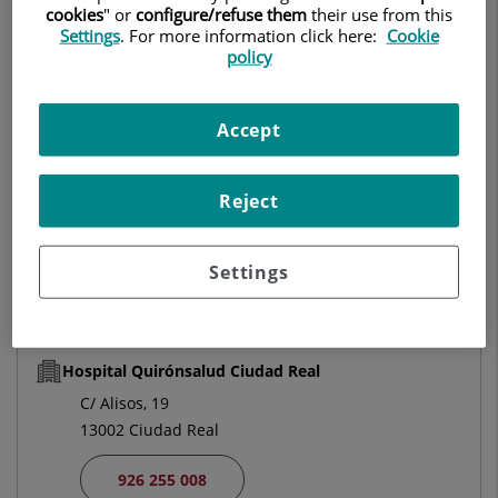
cookies
" or
configure/refuse them
their use from this
Settings
. For more information click here:
Cookie
CIRUGÍA PLÁSTICA, ESTÉTICA Y REPARADORA
policy
Pedir cita
Accept
Centro Médico Teknon
Reject
C/ Vilana, 12
08022 Barcelona
Settings
932 906 200
Hospital Quirónsalud Ciudad Real
C/ Alisos, 19
13002 Ciudad Real
926 255 008