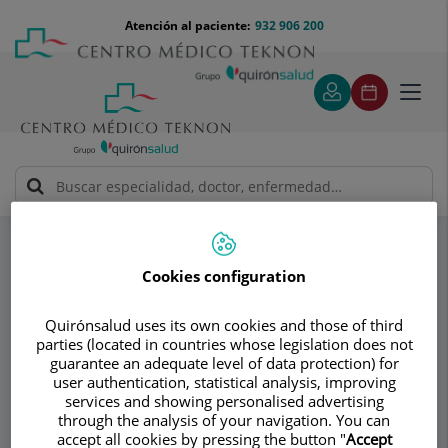
Saltar al contenido
Saltar
Menú
Atención al paciente:
932 906 200
Select
al
teléfono
de
contenido
cabecera
idiom
Toggl
navig
Especialidades
Centre Cardiología Pediàtrica i Fetal - Dr. Miquel Rissech
Payret
Cookies configuration
Cardiología pediátrica
Quirónsalud uses its own cookies and those of third
parties (located in countries whose legislation does not
Consultorio
guarantee an adequate level of data protection) for
user authentication, statistical analysis, improving
Centre Cardiología
services and showing personalised advertising
through the analysis of your navigation. You can
Pediàtrica i Fetal -
accept all cookies by pressing the button "
Accept