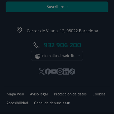
Suscribirme
Carrer de Vilana, 12, 08022 Barcelona
932 906 200
International web site
Este
Este
Este
Este
Este
Enlace
enlace
enlace
enlace
enlace
enlace
a
se
se
se
se
se
una
abrirá
abrirá
abrirá
abrirá
abrirá
aplicación
Mapa web
Aviso legal
Protección de datos
Cookies
en
en
en
en
en
externa.
una
una
una
una
una
Accesibilidad
Canal de denuncias
ventana
ventana
ventana
ventana
ventana