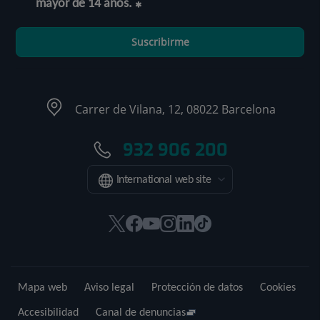
mayor de 14 años.
Suscribirme
Carrer de Vilana, 12, 08022 Barcelona
932 906 200
International web site
Este
Este
Este
Este
Este
Enlace
enlace
enlace
enlace
enlace
enlace
a
se
se
se
se
se
una
abrirá
abrirá
abrirá
abrirá
abrirá
aplicación
Mapa web
Aviso legal
Protección de datos
Cookies
en
en
en
en
en
externa.
una
una
una
una
una
Accesibilidad
Canal de denuncias