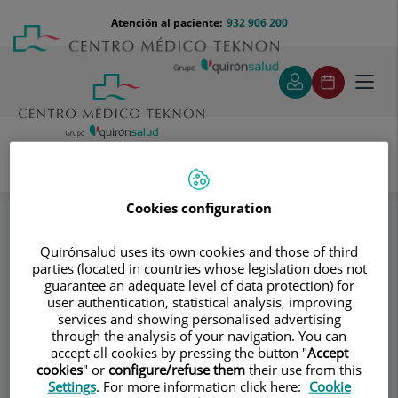
Saltar al contenido
Saltar
Menú
Atención al paciente:
932 906 200
Select
al
teléfono
de
contenido
cabecera
idiom
Toggl
navig
Especialidades
Cookies configuration
Centre Cardiología Pediàtrica i Fetal - Dr. Miquel Rissech
Payret
Pruebas diagnósticas
Quirónsalud uses its own cookies and those of third
parties (located in countries whose legislation does not
guarantee an adequate level of data protection) for
user authentication, statistical analysis, improving
Consultorio
services and showing personalised advertising
through the analysis of your navigation. You can
Centre Cardiología
accept all cookies by pressing the button "
Accept
cookies
" or
configure/refuse them
their use from this
Pediàtrica i Fetal -
Settings
. For more information click here:
Cookie