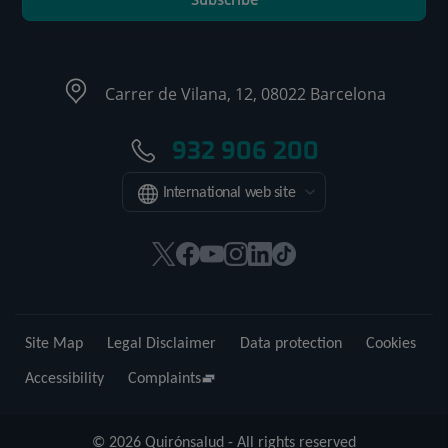
Carrer de Vilana, 12, 08022 Barcelona
932 906 200
International web site
This
This
This
This
This
Link
link
link
link
link
link
to
will
will
will
will
will
external
open
open
open
open
open
application.
Site Map
Legal Disclaimer
Data protection
Cookies
in
in
in
in
in
a
a
a
a
a
Accessibility
Complaints
pop-
pop-
pop-
pop-
pop-
up
up
up
up
up
© 2026 Quirónsalud - All rights reserved