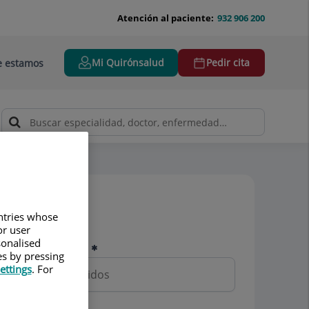
Atención al paciente:
932 906 200
Mi Quirónsalud
Pedir cita
 estamos
Pedir cita
untries whose
or user
sonalised
Nombre y apellidos
es by pressing
ettings
. For
Teléfono