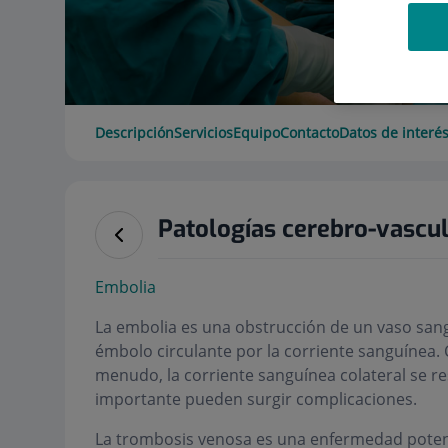
Descripción
Servicios
Equipo
Contacto
Datos de interé
Patologías cerebro-vascu
Embolia
La embolia es una obstrucción de un vaso sangu
émbolo circulante por la corriente sanguínea. 
menudo, la corriente sanguínea colateral se res
importante pueden surgir complicaciones.
La trombosis venosa es una enfermedad potenc