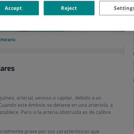
Accept
Reject
Setting
s
Horario
lares
íneo, arterial, venoso o capilar, debido a un
Cuando este émbolo se detiene en una arteriola, a
tablece. Pero si la arteria obstruida es de calibre
ialmente grave por sus características que