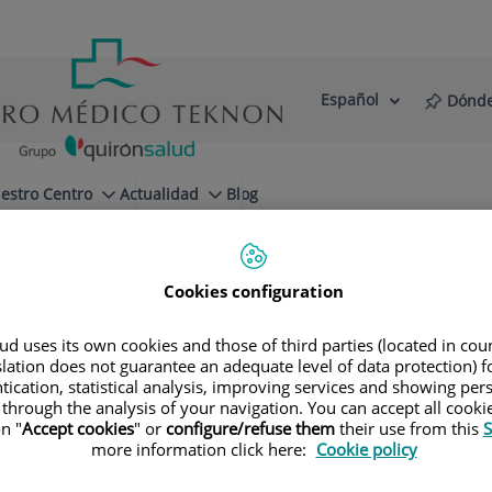
Español
Dónde
Selector
Idioma
de
Activo
idioma
estro Centro
Actualidad
Blog
Principales patologías
Patologías cerebro-vasculares
Cookies configuration
d uses its own cookies and those of third parties (located in co
slation does not guarantee an adequate level of data protection) f
tication, statistical analysis, improving services and showing per
so Riambau
 through the analysis of your navigation. You can accept all cooki
n "
Accept cookies
" or
configure/refuse them
their use from this
S
more information click here:
Cookie policy