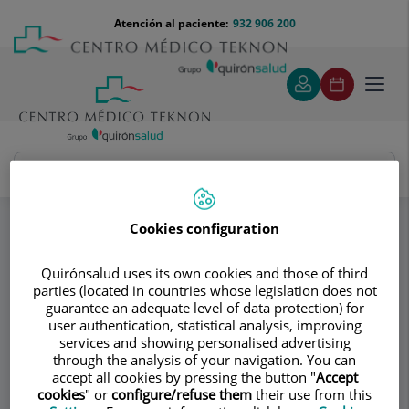
Saltar al contenido
Saltar
Menú
Atención al paciente:
932 906 200
Select
al
teléfono
de
contenido
cabecera
idiom
Toggl
navig
Institut Vicente Paloma - Gournay
Especialidades
Preguntas frecuentes
Cookies configuration
¿Cuáles son las opciones no quirúrgicas para
rejuvenecer la cara?
Quirónsalud uses its own cookies and those of third
parties (located in countries whose legislation does not
guarantee an adequate level of data protection) for
Consultorio
user authentication, statistical analysis, improving
services and showing personalised advertising
Institut Vicente
through the analysis of your navigation. You can
accept all cookies by pressing the button "
Accept
Paloma - Gournay
cookies
" or
configure/refuse them
their use from this