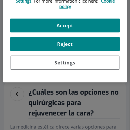
Settings
. For more information click here:
Cookie
CIRUGÍA PLÁSTICA Y REPARADORA
policy
Accept
Pedir cita
Reject
Descripción
Servicios
Equipo
Contacto
Datos de interés
Settings
Horario
¿Cuáles son las opciones no
quirúrgicas para
rejuvenecer la cara?
La medicina estética ofrece varias opciones para