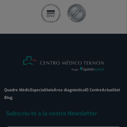
Quadre Mèdic
Especialitats
Àrea diagnòstica
El Centre
Actualitat
Blog
Subscriu-te a la nostra Newsletter