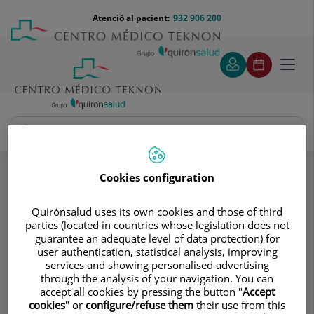
Saltar al contingut
Saltar
Menú
Atenció al pacient:
932 906 200
Select
al
teléfono
d'idi
contingut
cabecera
Toggl
navig
Institut Vicente Paloma - Gournay
Especialitats
Preguntas frecuentes
Cookies configuration
¿Cuáles son las opciones no quirúrgicas para
rejuvenecer la cara?
Quirónsalud uses its own cookies and those of third
parties (located in countries whose legislation does not
guarantee an adequate level of data protection) for
Consultori
user authentication, statistical analysis, improving
services and showing personalised advertising
Institut Vicente
through the analysis of your navigation. You can
accept all cookies by pressing the button "
Accept
Paloma - Gournay
cookies
" or
configure/refuse them
their use from this