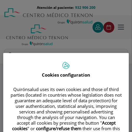
Saltar al contenido
Saltar
Menú
Atención al paciente:
932 906 200
Select
al
teléfono
de
contenido
cabecera
idiom
Toggl
navig
Institut Vicente Paloma - Gournay
Especialidades
Medicina estética y Antienvejecimiento
Cookies configuration
Quirónsalud uses its own cookies and those of third
Consultorio
parties (located in countries whose legislation does not
guarantee an adequate level of data protection) for
Institut Vicente
user authentication, statistical analysis, improving
services and showing personalised advertising
Paloma - Gournay
through the analysis of your navigation. You can
accept all cookies by pressing the button "
Accept
CIRUGÍA PLÁSTICA Y REPARADORA
cookies
" or
configure/refuse them
their use from this