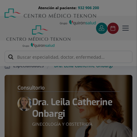
Saltar al contenido
Saltar
Menú
Atención al paciente:
932 906 200
Select
al
teléfono
de
contenido
cabecera
idiom
Toggl
navig
Dra. Leila Catherine Onbargi
Especialidades
Consultorio
Dra. Leila Catherine
Onbargi
GINECOLOGÍA Y OBSTETRICIA