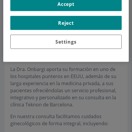
en la Prentice Women’s Hospital (Northwestern
Accept
University), ambos en Chicago.
Es diplomada, desde 1995, por el American Board
Reject
of Obstetrics and Gynecology (ABOG) y es
miembro del American College of Obstetrics and
Settings
Gynecology (ACOG), así como de varias
asociaciones de prestigio norteamericanas y
españolas.
La Dra. Onbargi aporta su formación en uno de
los hospitales punteros en EEUU, además de su
larga experiencia en la medicina privada, a sus
pacientes ofreciéndolas un servicio profesional,
integrativo y personalizado en su consulta en la
clínica Teknon de Barcelona.
En nuestra consulta facilitamos cuidados
ginecológicos de forma integral, incluyendo: