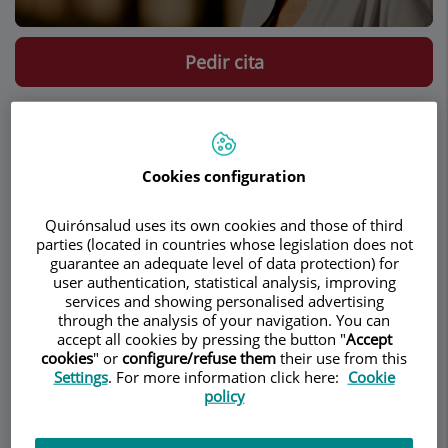
Pedir cita
Descripción
Servicios
Equipo
Contacto
Datos de interés
Horario
Cookies configuration
Quirónsalud uses its own cookies and those of third
parties (located in countries whose legislation does not
Descripción
guarantee an adequate level of data protection) for
user authentication, statistical analysis, improving
services and showing personalised advertising
through the analysis of your navigation. You can
La
Dra. Leila Catherine Onbargi
es una ginecóloga
accept all cookies by pressing the button "
Accept
cookies
" or
configure/refuse them
their use from this
Norteamericana afincada en Barcelona que se
Settings
. For more information click here:
Cookie
licenció en medicina por la Feinberg School of
policy
Medicine (Northwestern University) antes de
hacer su residencia en obstetricia y ginecología