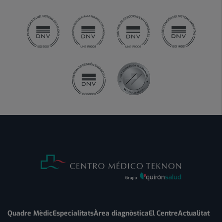
Quadre Mèdic
Especialitats
Àrea diagnòstica
El Centre
Actualitat