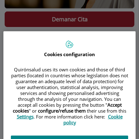
Demanar Cita
Descripció
Serveis
Equip
Contacte
Dades d'interès
Horari
Cookies configuration
Quirónsalud uses its own cookies and those of third
parties (located in countries whose legislation does not
Descripció
guarantee an adequate level of data protection) for
user authentication, statistical analysis, improving
services and showing personalised advertising
through the analysis of your navigation. You can
accept all cookies by pressing the button "
Accept
La
Dra. Leila Catherine Onbargi
és una ginecòloga
cookies
" or
configure/refuse them
their use from this
nord-americana establerta a Barcelona que es va
Settings
. For more information click here:
Cookie
llicenciar en medicina a la Feinberg School of
policy
Medicine (Northwestern University) abans de
realitzar la seva residència en obstetrícia i