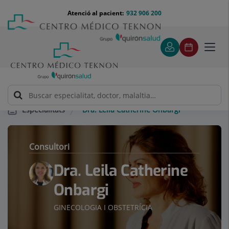
Saltar al contingut
Saltar
Menú
Atenció al pacient:
932 906 200
Select
al
teléfono
d'idi
contingut
cabecera
Toggl
navig
Dra. Leila Catherine Onbargi
Especialitats
Consultori
Dra. Leila Catherine
Onbargi
GINECOLOGIA I OBSTETRÍCIA