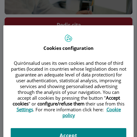
Pedir cita
Descripción
Servicios
Equipo
Contacto
Datos de interés
Cookies configuration
Quirónsalud uses its own cookies and those of third
El tabaco
parties (located in countries whose legislation does not
guarantee an adequate level of data protection) for
user authentication, statistical analysis, improving
El humo del tabaco contiene mas de 400
services and showing personalised advertising
through the analysis of your navigation. You can
productos químicos de los cuales doscientos son
accept all cookies by pressing the button "
Accept
tóxicos y 40, incluyendo el benzopireno,
cookies
" or
configure/refuse them
their use from this
promueve el crecimiento de células tumorales.
Settings
. For more information click here:
Cookie
Estos agentes químicos son absorbidos por la
policy
sangre dirigiéndose a los pulmones y a los
órganos gastrointestinales. Se piensa que el
Accept
cáncer relacionado con el humo del tabaco es el