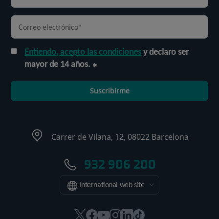
Entiendo, acepto las condiciones
y declaro ser
mayor de 14 años.
Suscribirme
Carrer de Vilana, 12, 08022 Barcelona
932 906 200
International web site
Este
Este
Este
Este
Este
Enlace