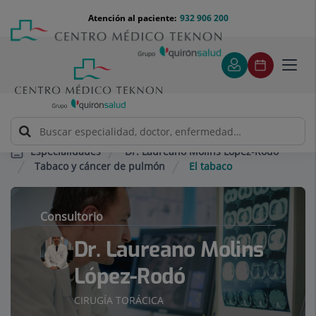
Saltar al contenido
Saltar
Menú
Atención al paciente:
932 906 200
Select
al
teléfono
de
contenido
cabecera
idiom
Toggl
navig
Dr. Laureano Molins López-Rodó
Especialidades
Tabaco y cáncer de pulmón
El tabaco
Consultorio
Dr. Laureano Molins
López-Rodó
CIRUGÍA TORÁCICA