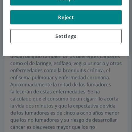
resultado de la combinación de estos productos
químicos por lo que no esta causado por un
Reject
simple agente. En el caso del cáncer de pulmón
estas sustancias químicas actúan en la superficie
celular de la vía aérea. El 90% de los 660.000 mil
Settings
pacientes diagnosticados anualmente en el
mundo de cáncer de pulmón, son fumadores,
desarrollando también otros diferentes cánceres
como el de laringe, esófago, vegija urinaria y otras
enfermedades como la bronquitis crónica, el
enfisema pulmonar y enfermedad coronaria.
Aproximadamente la mitad de los fumadores
fallecerán de estas enfermedades. Se ha
calculado que el consumo de un cigarrillo acorta
la vida dos minutos y que la expectativa de vida
de los fumadores es de cinco a ocho años menor
que los no fumadores y su riesgo de desarrollar
cáncer es diez veces mayor que los no