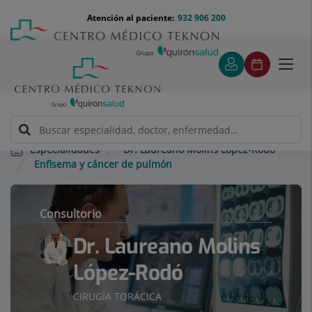
Saltar al contenido
Saltar
Menú
Atención al paciente:
932 906 200
Select
al
teléfono
de
contenido
cabecera
idiom
Toggl
navig
Dr. Laureano Molins López-Rodó
Especialidades
Enfisema y cáncer de pulmón
Consultorio
Dr. Laureano Molins
López-Rodó
CIRUGÍA TORÁCICA