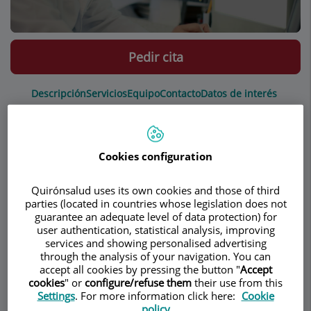
Pedir cita
Descripción
Servicios
Equipo
Contacto
Datos de interés
Enfisema y cáncer de
Cookies configuration
pulmón
Quirónsalud uses its own cookies and those of third
parties (located in countries whose legislation does not
Tratamiento quirúrgico del enfisema pulmonar:
guarantee an adequate level of data protection) for
user authentication, statistical analysis, improving
Tratamiento quirúrgico en el siglo XXI
services and showing personalised advertising
through the analysis of your navigation. You can
accept all cookies by pressing the button "
Accept
El
cáncer de pulmón
es la neoplasia más
cookies
" or
configure/refuse them
their use from this
frecuente en el hombre y, aunque no es la más
Settings
. For more information click here:
Cookie
frecuente en la mujer, es la que en la actualidad
policy