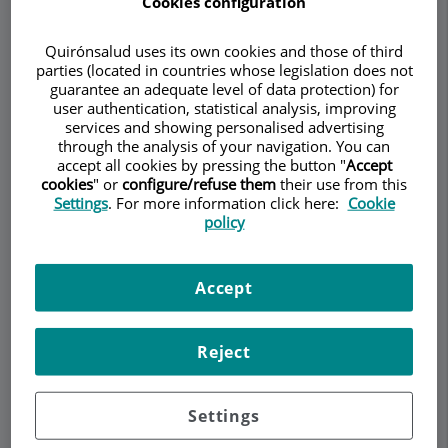
Cookies configuration
Quirónsalud uses its own cookies and those of third
Pedir cita
parties (located in countries whose legislation does not
guarantee an adequate level of data protection) for
user authentication, statistical analysis, improving
Descripción
Servicios
Equipo
Contacto
Datos de interés
services and showing personalised advertising
through the analysis of your navigation. You can
accept all cookies by pressing the button "
Accept
cookies
" or
configure/refuse them
their use from this
Descripción
Settings
. For more information click here:
Cookie
policy
El
Dr. Laureano Molins
es Doctor en Medicina y
Cirugía por la Universidad Autónoma de
Accept
Barcelona,
Especialista en Cirugía Torácica y
General
, con especial dedicación a la:
Reject
Cirugía torácica convencional y
videotoracoscópica
(sin abrir el tórax) en el
tratamiento del Cáncer de Pulmón y otras
Settings
enfermedades.