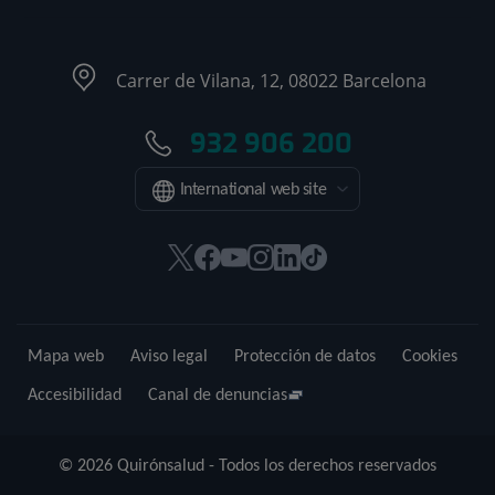
Carrer de Vilana, 12, 08022 Barcelona
932 906 200
International web site
Este
Este
Este
Este
Este
Enlace
enlace
enlace
enlace
enlace
enlace
a
se
se
se
se
se
una
abrirá
abrirá
abrirá
abrirá
abrirá
aplicación
Mapa web
Aviso legal
Protección de datos
Cookies
en
en
en
en
en
externa.
una
una
una
una
una
Accesibilidad
Canal de denuncias
ventana
ventana
ventana
ventana
ventana
nueva.
nueva.
nueva.
nueva.
nueva.
© 2026 Quirónsalud - Todos los derechos reservados