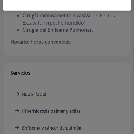
Tratamiento del
exceso de sudoración
de las
manos, axilas y rubor facial.
Cirugía mínimamente invasiva
del Pectus
Excavatum (pecho hundido).
Cirugía del Enfisema Pulmonar
.
Horario: horas convenidas
Servicios
Rubor facial
Hiperhidrosis palmar y axilar
Enfisema y cáncer de pulmón