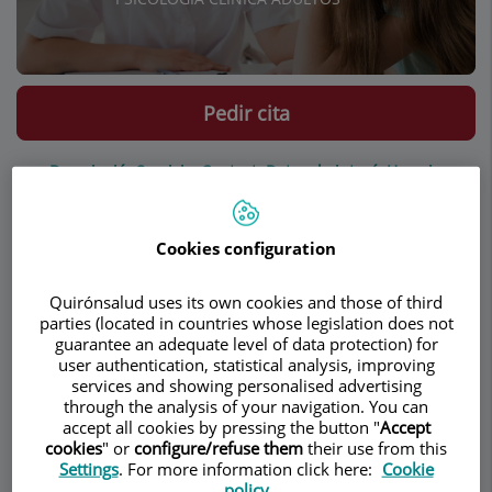
Pedir cita
Descripción
Servicios
Contacto
Datos de interés
Horario
Cookies configuration
¿Cómo diagnosticamos el
TDAH en los adultos?
Quirónsalud uses its own cookies and those of third
parties (located in countries whose legislation does not
guarantee an adequate level of data protection) for
El diagnóstico se lleva a cabo a través de la
user authentication, statistical analysis, improving
historia clínica, de cuestionarios desarrollados
services and showing personalised advertising
through the analysis of your navigation. You can
específicamente para los adultos y, en los casos
accept all cookies by pressing the button "
Accept
que el clínico lo considere necesario, de test
cookies
" or
configure/refuse them
their use from this
neuropsicológicos que evalúan las funciones
Settings
. For more information click here:
Cookie
ejecutivas.
policy