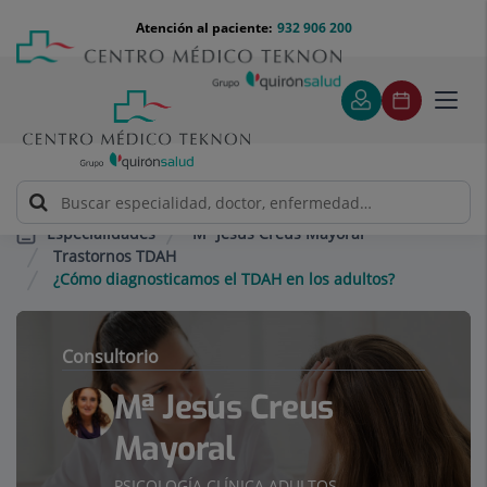
Saltar al contenido
Saltar
Menú
Atención al paciente:
932 906 200
Select
al
teléfono
de
contenido
cabecera
idiom
Toggl
navig
Mª Jesús Creus Mayoral
Especialidades
Trastornos TDAH
¿Cómo diagnosticamos el TDAH en los adultos?
Consultorio
Mª Jesús Creus
Mayoral
PSICOLOGÍA CLÍNICA ADULTOS