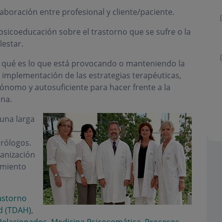
aboración entre profesional y cliente/paciente.
psicoeducación sobre el trastorno que se sufre o la
estar.
e qué es lo que está provocando o manteniendo la
a implementación de las estrategias terapéuticas,
utónomo y autosuficiente para hacer frente a la
ana.
una larga
urólogos.
anización
amiento
astorno
ad (TDAH)
,