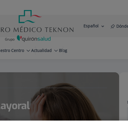
Español
Dónde
Selector
Idioma
de
Activo
idioma
estro Centro
Actualidad
Blog
ayoral