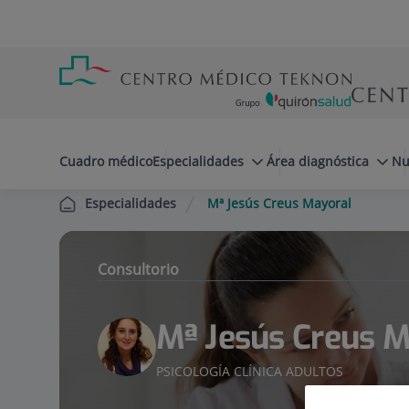
Saltar al contenido
Saltar
Menú
al
teléfono
contenido
cabecera
menuPrincipal
Cuadro médico
Especialidades
Área diagnóstica
Nu
Mª Jesús Creus Mayoral
Especialidades
Consultorio
Mª Jesús Creus M
PSICOLOGÍA CLÍNICA ADULTOS