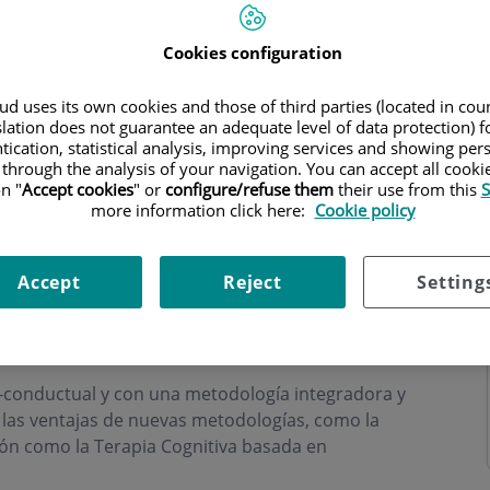
Cookies configuration
d uses its own cookies and those of third parties (located in co
slation does not guarantee an adequate level of data protection) f
o
tication, statistical analysis, improving services and showing per
 through the analysis of your navigation. You can accept all cooki
n "
Accept cookies
" or
configure/refuse them
their use from this
S
more information click here:
Cookie policy
Accept
Reject
Setting
 30 años en la evaluación, diagnóstico y
blemas relacionados con procesos de adaptación
nal de la persona.
o-conductual y con una metodología integradora y
s las ventajas de nuevas metodologías, como la
ción como la Terapia Cognitiva basada en