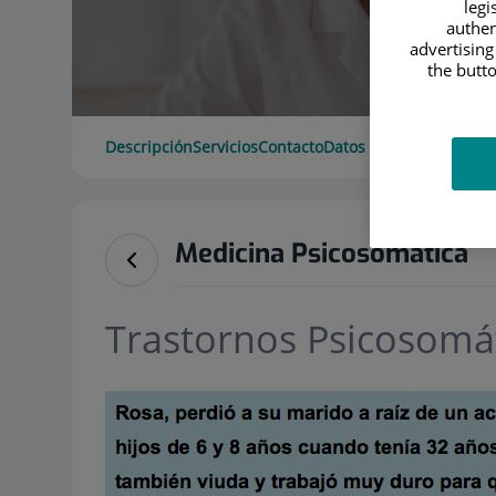
legi
authen
advertising
the butto
Descripción
Servicios
Contacto
Datos de interés
Horari
Medicina Psicosomática
Trastornos Psicosomá