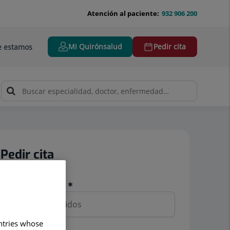
Atención al paciente:
932 906 200
Mi Quirónsalud
Pedir cita
 estamos
Pedir cita
Nombre y apellidos
untries whose
Teléfono