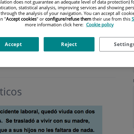
slation does not guarantee an adequate level of data protection) f
tication, statistical analysis, improving services and showing per
 through the analysis of your navigation. You can accept all cooki
n "
Accept cookies
" or
configure/refuse them
their use from this
S
more information click here:
Cookie policy
o
Accept
Reject
Setting
ticos