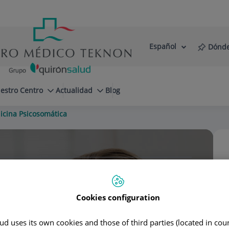
Español
Dónde
Selector
Idioma
de
Activo
idioma
estro Centro
Actualidad
Blog
cina Psicosomática
ayoral
Cookies configuration
d uses its own cookies and those of third parties (located in co