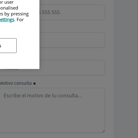
or user
sonalised
es by pressing
ettings
. For
Email
s
Mutua
Motivo consulta