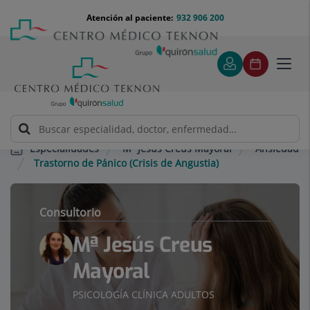
Saltar al contenido
Saltar
Menú
Atención al paciente:
932 906 200
Select
al
teléfono
de
contenido
cabecera
idiom
Toggl
navig
Mª Jesús Creus Mayoral
Ansiedad
Especialidades
Trastorno de Pánico (Crisis de Angustia)
Consultorio
Mª Jesús Creus
Mayoral
PSICOLOGÍA CLÍNICA ADULTOS