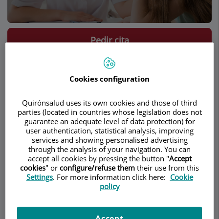
Pedir cita
Descripción
Servicios
Contacto
Datos de interés
Horario
Cookies configuration
Quirónsalud uses its own cookies and those of third
Trastorno de Pánico (Crisis
parties (located in countries whose legislation does not
guarantee an adequate level of data protection) for
de Angustia)
user authentication, statistical analysis, improving
services and showing personalised advertising
through the analysis of your navigation. You can
accept all cookies by pressing the button "
Accept
cookies
" or
configure/refuse them
their use from this
Settings
. For more information click here:
Cookie
policy
Accept