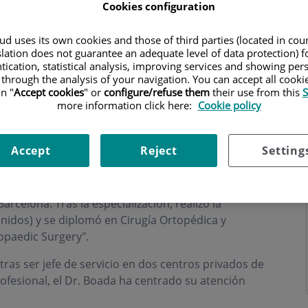
Cookies configuration
d uses its own cookies and those of third parties (located in co
slation does not guarantee an adequate level of data protection) f
tication, statistical analysis, improving services and showing per
 through the analysis of your navigation. You can accept all cooki
n "
Accept cookies
" or
configure/refuse them
their use from this
S
more information click here:
Cookie policy
Accept
Reject
Setting
y Cirugía y especialista en Cirugía Ortopédica y
rcelona. Tras la especialización, realizó la
nidos) y se diplomó en Cirugía Ortopédica y
opaedic Surgery".
as ser jefe de servicio en dos centros privados de
rofesional, el Dr. Boada ha centrado su atención