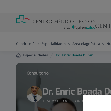
Saltar al contenido
Saltar
Menú
al
teléfono
contenido
cabecera
menuPrincipal
Cuadro médico
Especialidades
Área diagnóstica
Nu
Dr. Enric Boada Durán
Especialidades
Consultorio
Dr. Enric Boada 
TRAUMATOLOGÍA - CIRUGÍA ORTOPÉDIC