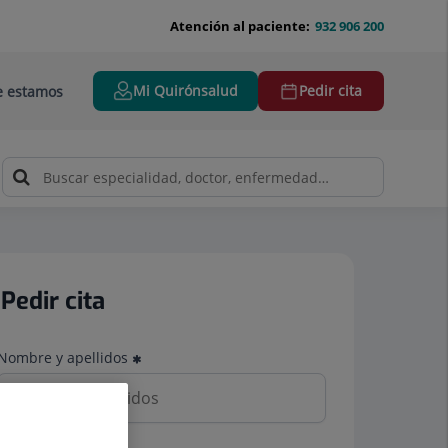
Atención al paciente:
932 906 200
Mi Quirónsalud
Pedir cita
 estamos
Pedir cita
Nombre y apellidos
Teléfono