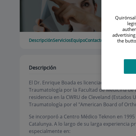
Quirónsalu
legi
authen
advertising
Descripción
Servicios
Equipo
Contacto
Horario
the butto
Descripción
El
Dr. Enrique Boada
es licenciado en Medicina 
Traumatología por la Facultad de Medicina de Ba
residencia en la CWRU de Cleveland (Estados U
Traumatología por el "American Board of Orth
Se incorporó a Centro Médico Teknon en 1995 tr
Catalunya. A lo largo de su larga experiencia p
especialmente en: