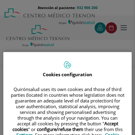
Saltar al contenido
Saltar
Menú
Atención al paciente:
932 906 200
Select
al
teléfono
de
contenido
cabecera
idiom
Toggl
navig
José Antonio Laucirica Alaber
Cuadro médico
Cookies configuration
Quirónsalud uses its own cookies and those of third
parties (located in countries whose legislation does not
guarantee an adequate level of data protection) for
user authentication, statistical analysis, improving
services and showing personalised advertising
José Antonio
Laucirica Alaber
through the analysis of your navigation. You can
accept all cookies by pressing the button "
Accept
FACULTATIVO ESPECIALISTA MEDICINA FÍSICA Y
cookies
" or
configure/refuse them
their use from this
REHABILITACIÓN
Settings
. For more information click here:
Cookie