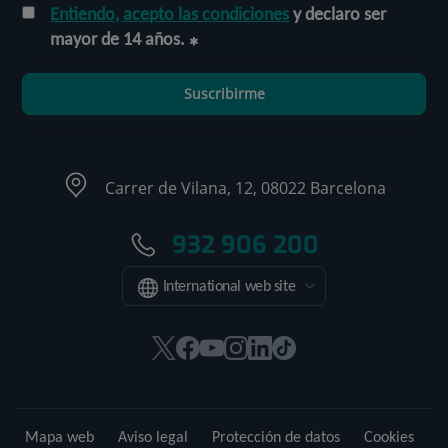
Entiendo, acepto las condiciones
y declaro ser
mayor de 14 años.
Suscribirme
Carrer de Vilana, 12, 08022 Barcelona
932 906 200
International web site
Este
Este
Este
Este
Este
Enlace
enlace
enlace
enlace
enlace
enlace
a
se
se
se
se
se
una
abrirá
abrirá
abrirá
abrirá
abrirá
aplicación
Mapa web
Aviso legal
Protección de datos
Cookies
en
en
en
en
en
externa.