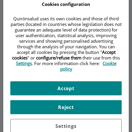
Cookies configuration
Demanar Cita
Quirónsalud uses its own cookies and those of third
parties (located in countries whose legislation does not
guarantee an adequate level of data protection) for
Descripció
Serveis
Equip
Contacte
Horari
user authentication, statistical analysis, improving
services and showing personalised advertising
through the analysis of your navigation. You can
accept all cookies by pressing the button "
Accept
Descripció
cookies
" or
configure/refuse them
their use from this
Settings
. For more information click here:
Cookie
policy
El
Dr. Enrique Boada
es licenciado en Medicina y
Cirugía y especialista en Cirugía Ortopédica y
Traumatología por la Facultad de Medicina de
Accept
Barcelona. Tras la especialización, realizó la
residencia en la CWRU de Cleveland (Estados
Reject
Unidos) y se diplomó en Cirugía Ortopédica y
Traumatología por el "American Board of
Orthopaedic Surgery".
Settings