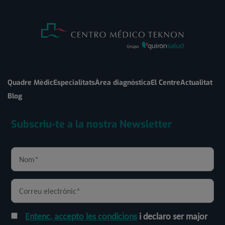
Quadre Mèdic
Especialitats
Àrea diagnòstica
El Centre
Actualitat
Blog
Subscriu-te a la nostra Newsletter
Entenc, accepto les condicions
i declaro ser major