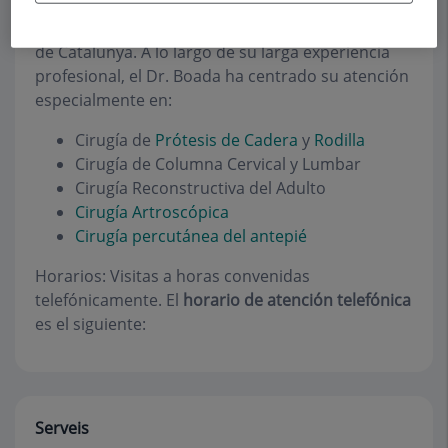
Se incorporó a Centro Médico Teknon en 1995
tras ser jefe de servicio en dos centros privados
de Catalunya. A lo largo de su larga experiencia
profesional, el Dr. Boada ha centrado su atención
especialmente en:
Cirugía de
Prótesis de Cadera
y
Rodilla
Cirugía de Columna Cervical y Lumbar
Cirugía Reconstructiva del Adulto
Cirugía Artroscópica
Cirugía percutánea del antepié
Horarios:
Visitas a horas convenidas
telefónicamente. El
horario de atención telefónica
es el siguiente:
Serveis