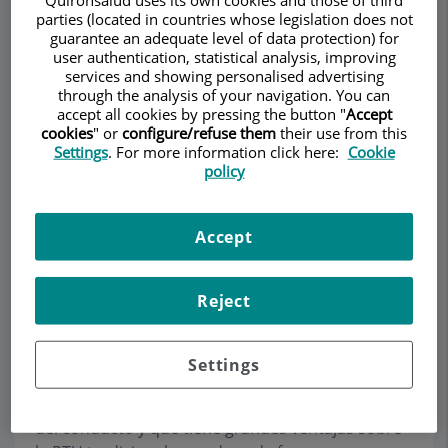
parties (located in countries whose legislation does not
guarantee an adequate level of data protection) for
user authentication, statistical analysis, improving
services and showing personalised advertising
through the analysis of your navigation. You can
Pedir cita
accept all cookies by pressing the button "
Accept
cookies
" or
configure/refuse them
their use from this
Settings
. For more information click here:
Cookie
Descripción
Servicios
Equipo
Contacto
Datos de interés
policy
Horario
Accept
Láser de Próstata
Reject
Desde finales de los años 90 se ha divulgado en
Settings
todo el mundo el "láser de próstata" de luz verde
(o NKTP). Es una técnica que se realiza a través
del conducto y que tiene grandes ventajas sobre