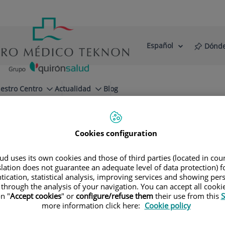
Español
Dónde
Selector
Idioma
de
Activo
idioma
estro Centro
Actualidad
Blog
reguntas y respuestas
Cookies configuration
d uses its own cookies and those of third parties (located in co
slation does not guarantee an adequate level of data protection) f
tication, statistical analysis, improving services and showing per
a Miranda
 through the analysis of your navigation. You can accept all cooki
n "
Accept cookies
" or
configure/refuse them
their use from this
S
more information click here:
Cookie policy