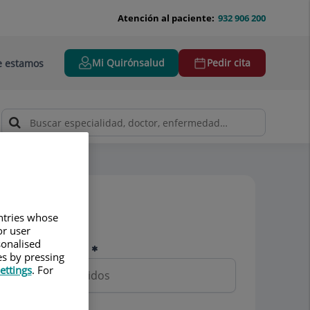
Atención al paciente:
932 906 200
Mi Quirónsalud
Pedir cita
 estamos
Pedir cita
untries whose
or user
sonalised
Nombre y apellidos
es by pressing
ettings
. For
Teléfono