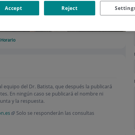
Accept
Reject
Setting
s
Horario
l equipo del Dr. Batista, que después la publicará
tes. En ningún caso se publicará el nombre ni
unta y la respuesta.
on.es
Solo se responderán las consultas