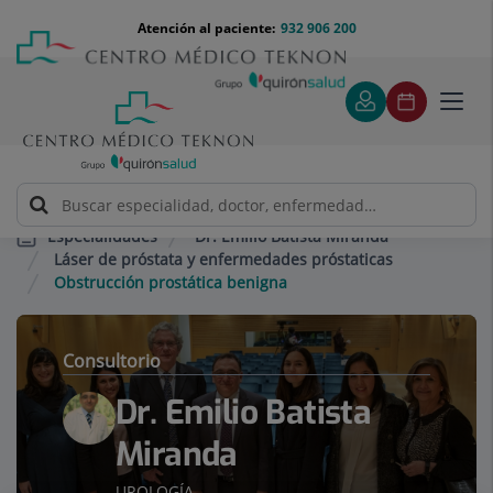
Saltar al contenido
Saltar
Menú
Atención al paciente:
932 906 200
Select
al
teléfono
de
contenido
cabecera
idiom
Toggl
navig
Dr. Emilio Batista Miranda
Especialidades
Láser de próstata y enfermedades próstaticas
Obstrucción prostática benigna
Consultorio
Dr. Emilio Batista
Miranda
UROLOGÍA