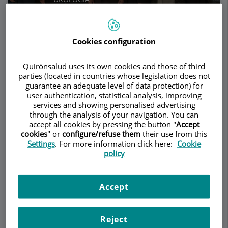
Cookies configuration
Pedir cita
Quirónsalud uses its own cookies and those of third
parties (located in countries whose legislation does not
Descripción
Servicios
Equipo
Contacto
Datos de interés
guarantee an adequate level of data protection) for
user authentication, statistical analysis, improving
services and showing personalised advertising
Horario
through the analysis of your navigation. You can
accept all cookies by pressing the button "
Accept
cookies
" or
configure/refuse them
their use from this
Settings
. For more information click here:
Cookie
Obstrucción prostática
policy
benigna
Accept
En condiciones normales, la próstata va
creciendo de tamaño con la edad. A partir de los
50 años puede ir obstruyendo progresivamente
Reject