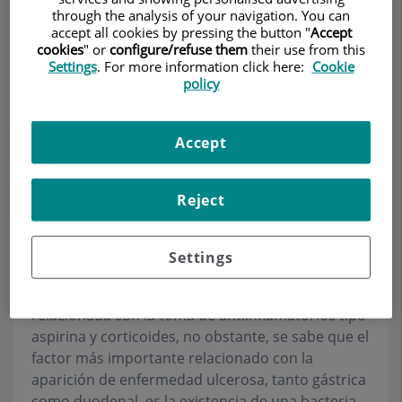
CIRUGÍA GENERAL ADULTOS
through the analysis of your navigation. You can
accept all cookies by pressing the button "
Accept
cookies
" or
configure/refuse them
their use from this
Settings
. For more information click here:
Cookie
Pedir cita
policy
Descripción
Servicios
Equipo
Contacto
Horario
Accept
Úlcera duodenal perforada
Reject
Una de las complicaciones más frecuentes de la
Settings
úlcera duodenal es la perforación. La úlcera
duodenal es una enfermedad que está
relacionada con la toma de antiinflamatorios tipo
aspirina y corticoides, no obstante, se sabe que el
factor más importante relacionado con la
aparición de enfermedad ulcerosa, tanto gástrica
como duodenal, es la existencia de una bacteria