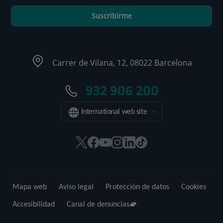
Suscribirme
Carrer de Vilana, 12, 08022 Barcelona
932 906 200
International web site
Este
Este
Este
Este
Este
Enlace
enlace
enlace
enlace
enlace
enlace
a
se
se
se
se
se
una
abrirá
abrirá
abrirá
abrirá
abrirá
aplicación
Mapa web
Aviso legal
Protección de datos
Cookies
en
en
en
en
en
externa.
una
una
una
una
una
Accesibilidad
Canal de denuncias
ventana
ventana
ventana
ventana
ventana