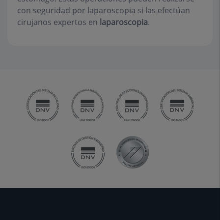
con seguridad por laparoscopia si las efectúan
cirujanos expertos en
laparoscopia
.