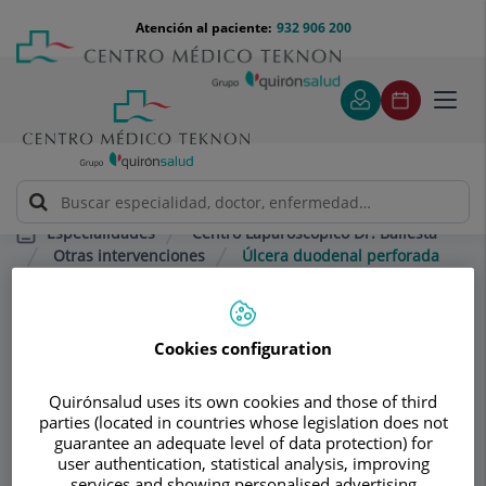
Saltar al contenido
Saltar
Menú
Atención al paciente:
932 906 200
Select
al
teléfono
de
contenido
cabecera
idiom
Toggl
navig
Centro Laparoscópico Dr. Ballesta
Especialidades
Otras intervenciones
Úlcera duodenal perforada
Consultorio
Cookies configuration
Centro
Quirónsalud uses its own cookies and those of third
Laparoscópico Dr.
parties (located in countries whose legislation does not
guarantee an adequate level of data protection) for
Ballesta
user authentication, statistical analysis, improving
services and showing personalised advertising