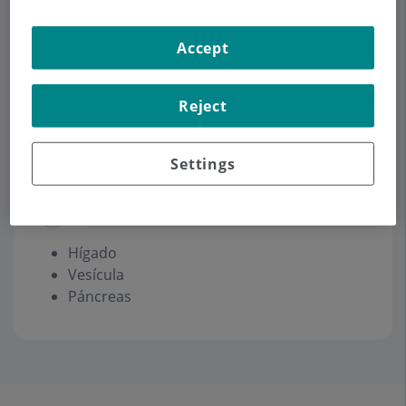
CIRUGÍA GENERAL ADULTOS
Accept
Pedir cita
Reject
Descripción
Servicios
Equipo
Contacto
Horario
Settings
Hígado, vesícula y páncreas
Hígado
Vesícula
Páncreas