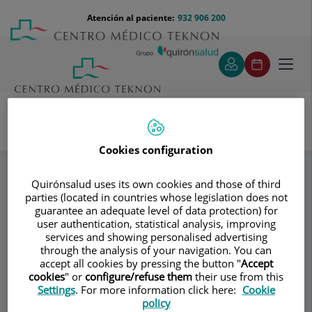
Saltar al contenido
Saltar
Menú
Atención al paciente:
932 906 200
Select
al
teléfono
de
contenido
cabecera
idiom
Toggl
navig
Cookies configuration
Centro Laparoscópico Dr. Ballesta
Especialidades
Hígado, vesícula y páncreas
Quirónsalud uses its own cookies and those of third
parties (located in countries whose legislation does not
guarantee an adequate level of data protection) for
Consultorio
user authentication, statistical analysis, improving
services and showing personalised advertising
Centro
through the analysis of your navigation. You can
accept all cookies by pressing the button "
Accept
Laparoscópico Dr.
cookies
" or
configure/refuse them
their use from this
Settings
. For more information click here:
Cookie
Ballesta
policy