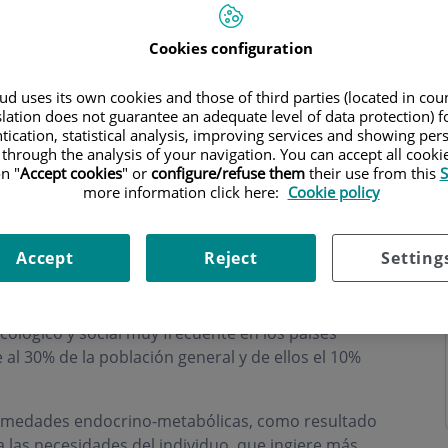
Cookies configuration
d uses its own cookies and those of third parties (located in co
slation does not guarantee an adequate level of data protection) f
tication, statistical analysis, improving services and showing per
 through the analysis of your navigation. You can accept all cooki
n "
Accept cookies
" or
configure/refuse them
their use from this
S
more information click here:
Cookie policy
Accept
Reject
Setting
cológico y social muy frecuente en los países
al 30% de la población general y de ellos el 10%
ermedades endocrino-metabólicas, como resultado
a las necesidades del individuo, que ingiere más