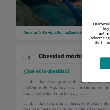
Quirónsalu
legi
Descripción
Servicios
Equipo
Contacto
Horario
authen
advertising
the butto
Obesidad mórbida
¿Qué es la obesidad?
La obesidad es un gran problema dietético, psi
civilizados. En España afecta aproximadamente 
padece obesidad mórbida o grave.
La obesidad se produce, descartando las enf
de una ingesta en cantidad o calidad superior 