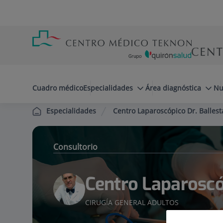
Saltar al contenido
Saltar
Menú
al
teléfono
contenido
cabecera
menuPrincipal
Cuadro médico
Especialidades
Área diagnóstica
Nu
Centro Laparoscópico Dr. Ballest
Especialidades
Consultorio
Centro Laparoscóp
CIRUGÍA GENERAL ADULTOS