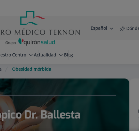
Español
Dónde
Selector
Idioma
de
Activo
idioma
estro Centro
Actualidad
Blog
a
Obesidad mórbida
ico Dr. Ballesta