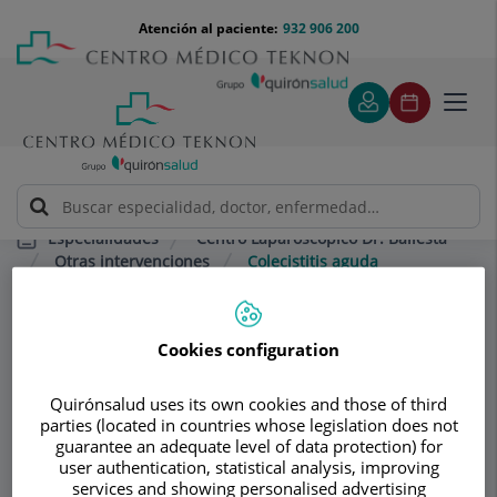
Saltar al contenido
Saltar
Menú
Atención al paciente:
932 906 200
Select
al
teléfono
de
contenido
cabecera
idiom
Toggl
navig
Centro Laparoscópico Dr. Ballesta
Especialidades
Otras intervenciones
Colecistitis aguda
Consultorio
Cookies configuration
Centro
Quirónsalud uses its own cookies and those of third
Laparoscópico Dr.
parties (located in countries whose legislation does not
guarantee an adequate level of data protection) for
Ballesta
user authentication, statistical analysis, improving
services and showing personalised advertising