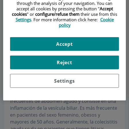
through the analysis of your navigation. You can
CIRUGÍA GENERAL ADULTOS
accept all cookies by pressing the button "
Accept
cookies
" or
configure/refuse them
their use from this
Settings
. For more information click here:
Cookie
Pedir cita
policy
Descripción
Servicios
Equipo
Contacto
Horario
Accept
Colecistitis aguda
Reject
La colecistitis aguda es una enfermedad que,
Settings
habitualmente, requiere un tratamiento
quirúrgico de urgencias. Es una de las causas más
frecuentes de abdomen agudo y consiste en una
inflamación de la vesícula biliar. Es más frecuente
en pacientes del sexo femenino, obesos y
mayores de 50 años. Generalmente, la colecistitis
aguda se da en pacientes que tienen litiasis