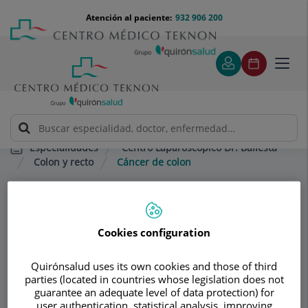
Saltar al contenido
Saltar
Menú
Atención al paciente:
932 906 200
Select
al
teléfono
de
contenido
cabecera
idiom
Toggl
navig
Centro Laparoscópico Dr. Ballesta
Especialidades
Colon y recto
Cáncer de colon
Consultorio
Cookies configuration
Centro
Laparoscópico Dr.
Quirónsalud uses its own cookies and those of third
parties (located in countries whose legislation does not
Ballesta
guarantee an adequate level of data protection) for
user authentication, statistical analysis, improving