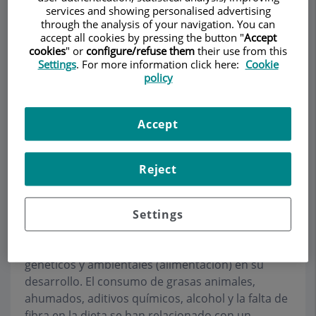
services and showing personalised advertising
CIRUGÍA GENERAL ADULTOS
through the analysis of your navigation. You can
accept all cookies by pressing the button "
Accept
cookies
" or
configure/refuse them
their use from this
Pedir cita
Settings
. For more information click here:
Cookie
policy
Descripción
Servicios
Equipo
Contacto
Horario
Accept
Cáncer de colon
Reject
El cáncer de colon es el cáncer más frecuente del
tracto digestivo y uno de los más frecuentes en
Settings
nuestro medio, sólo superado por el cáncer de
mama y el de pulmón. Se han implicado factores
genéticos y ambientales (alimentación) en su
desarrollo. El consumo de grasas animales,
ahumados, aditivos químicos, alcohol y la falta de
fibra en la dieta se han relacionado con un