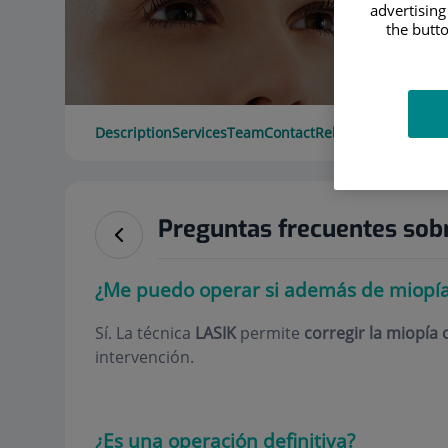
advertising
the butto
Description
Services
Team
Contact
Relevant details
Ope
Preguntas frecuentes sobr
¿Me puedo operar si además de miopía
Sí. La técnica
LASIK
permite
corregir la miopía
intervención.
¿Es una operación definitiva?