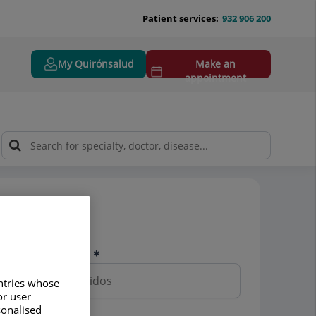
Patient services:
932 906 200
My Quirónsalud
Make an
appointment
Pedir cita
Nombre y apellidos
untries whose
or user
sonalised
Teléfono