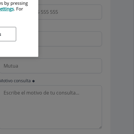
es by pressing
ettings
. For
Email
s
Mutua
Motivo consulta