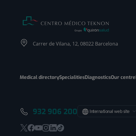
Carrer de Vilana, 12, 08022 Barcelona
Medical directory
Specialities
Diagnostics
Our centre
932 906 200
International web site
This
This
This
This
This
Link