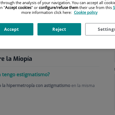
 through the analysis of your navigation. You can accept all cooki
n "
Accept cookies
" or
configure/refuse them
their use from this
S
more information click here:
Cookie policy
Accept
Reject
Setting
ning hours
e la Miopía
 tengo estigmatismo?
 o la hipermetropía con astigmatismo
en la misma