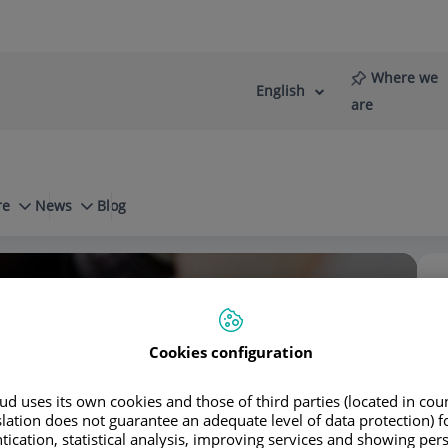
Where we
English
Language
Active
are
selector
Language
re
News
Blog
 frecuentes sobre la Miopía
Cookies configuration
d uses its own cookies and those of third parties (located in co
slation does not guarantee an adequate level of data protection) f
tication, statistical analysis, improving services and showing per