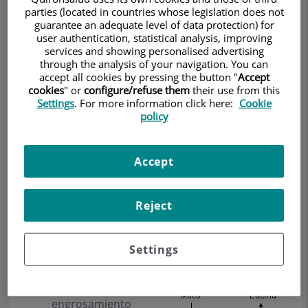
inflamación de la
parties (located in countries whose legislation does not
mucosa del seno,
guarantee an adequate level of data protection) for
producida por
user authentication, statistical analysis, improving
diversas causas. La sinusitis bacteriana aguda es
services and showing personalised advertising
through the analysis of your navigation. You can
una infección de las cavidades de los senos,
accept all cookies by pressing the button "
Accept
causadas por una bacteria. Generalmente aparece
cookies
" or
configure/refuse them
their use from this
después de un resfriado o a causa de una
Settings
. For more information click here:
Cookie
policy
irritación por contaminantes ambientales. La
sinusitis se origina a raíz de un bloqueo del ostium
de drenaje del seno maxilar. Las causas pueden
Accept
ser de índole diversa:
A. Causas locales
Reject
Variaciones
anatómicas,
Settings
desviaciones del
tabique,
hipertrofia o
engrosamiento