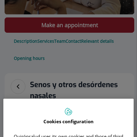
Make an appointment
Description
Services
Team
Contact
Relevant details
Opening hours
Senos y otros desórdenes
nasales
¿Qué es la
sinusitis?
Cookies configuration
La sinusitis es una
Quirónsalud uses its own cookies and those of third