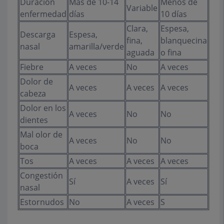
Duración
Más de 10-14
Menos de
Variable
enfermedad
días
10 días
Clara,
Espesa,
Descarga
Espesa,
fina,
blanquecina
nasal
amarilla/verde
aguada
o fina
Fiebre
A veces
No
A veces
Dolor de
A veces
A veces
A veces
cabeza
Dolor en los
A veces
No
No
dientes
Mal olor de
A veces
No
No
boca
Tos
A veces
A veces
A veces
Congestión
Sí
A veces
Sí
nasal
Estornudos
No
A veces
S