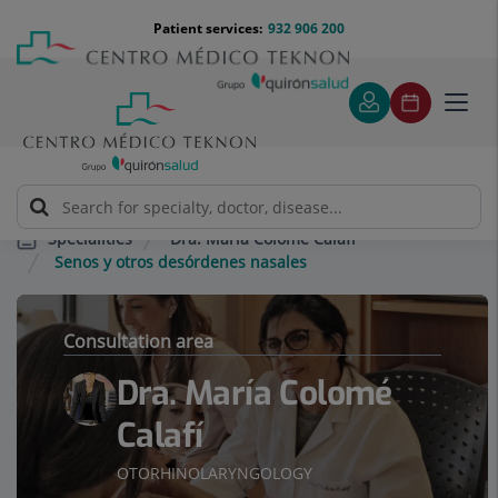
Jump to content
Jump
Menú
Patient services:
932 906 200
Langu
to
teléfono
select
content
cabecera
Toggl
navig
Dra. María Colomé Calafí
Specialities
Senos y otros desórdenes nasales
Consultation area
Dra. María Colomé
Calafí
OTORHINOLARYNGOLOGY